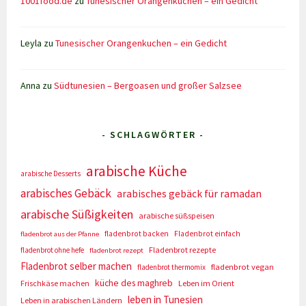
1001food.de
zu
Tunesischer Orangenkuchen – ein Gedicht
Leyla
zu
Tunesischer Orangenkuchen – ein Gedicht
Anna
zu
Südtunesien – Bergoasen und großer Salzsee
- SCHLAGWÖRTER -
arabische Küche
arabische Desserts
arabisches Gebäck
arabisches gebäck für ramadan
arabische Süßigkeiten
arabische süßspeisen
fladenbrot backen
Fladenbrot einfach
fladenbrot aus der Pfanne
Fladenbrot rezepte
fladenbrot ohne hefe
fladenbrot rezept
Fladenbrot selber machen
fladenbrot vegan
fladenbrot thermomix
küche des maghreb
Frischkäse machen
Leben im Orient
leben in Tunesien
Leben in arabischen Ländern