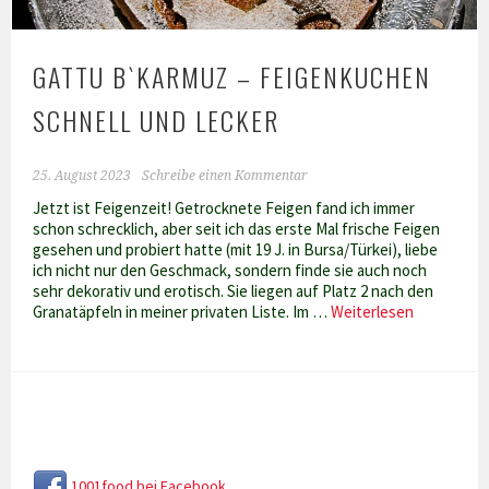
GATTU B`KARMUZ – FEIGENKUCHEN
SCHNELL UND LECKER
25. August 2023
Schreibe einen Kommentar
Jetzt ist Feigenzeit! Getrocknete Feigen fand ich immer
schon schrecklich, aber seit ich das erste Mal frische Feigen
gesehen und probiert hatte (mit 19 J. in Bursa/Türkei), liebe
ich nicht nur den Geschmack, sondern finde sie auch noch
sehr dekorativ und erotisch. Sie liegen auf Platz 2 nach den
Gattu
Granatäpfeln in meiner privaten Liste. Im …
Weiterlesen
b`karmuz
–
Feigenkuc
schnell
und
lecker
1001food bei Facebook