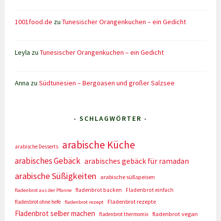
1001food.de
zu
Tunesischer Orangenkuchen – ein Gedicht
Leyla
zu
Tunesischer Orangenkuchen – ein Gedicht
Anna
zu
Südtunesien – Bergoasen und großer Salzsee
- SCHLAGWÖRTER -
arabische Küche
arabische Desserts
arabisches Gebäck
arabisches gebäck für ramadan
arabische Süßigkeiten
arabische süßspeisen
fladenbrot backen
Fladenbrot einfach
fladenbrot aus der Pfanne
Fladenbrot rezepte
fladenbrot ohne hefe
fladenbrot rezept
Fladenbrot selber machen
fladenbrot vegan
fladenbrot thermomix