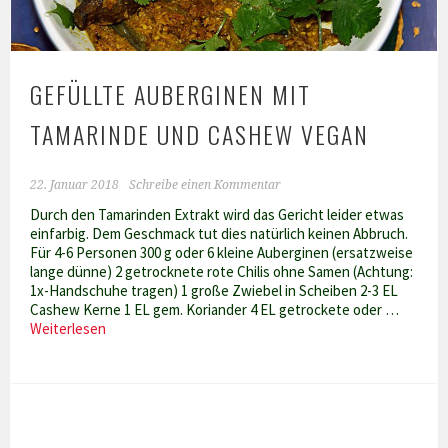
GEFÜLLTE AUBERGINEN MIT
TAMARINDE UND CASHEW VEGAN
22. Januar 2018
Schreibe einen Kommentar
Durch den Tamarinden Extrakt wird das Gericht leider etwas
einfarbig. Dem Geschmack tut dies natürlich keinen Abbruch.
Für 4-6 Personen 300 g oder 6 kleine Auberginen (ersatzweise
lange dünne) 2 getrocknete rote Chilis ohne Samen (Achtung:
1x-Handschuhe tragen) 1 große Zwiebel in Scheiben 2-3 EL
Cashew Kerne 1 EL gem. Koriander 4 EL getrockete oder …
Gefüllte
Weiterlesen
Auberginen
mit
Tamarinde
und
Cashew
vegan