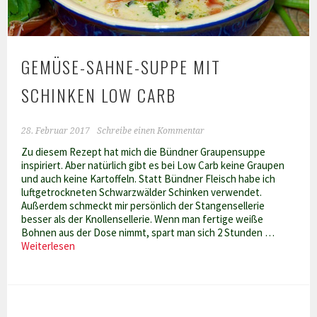
GEMÜSE-SAHNE-SUPPE MIT
SCHINKEN LOW CARB
28. Februar 2017
Schreibe einen Kommentar
Zu diesem Rezept hat mich die Bündner Graupensuppe
inspiriert. Aber natürlich gibt es bei Low Carb keine Graupen
und auch keine Kartoffeln. Statt Bündner Fleisch habe ich
luftgetrockneten Schwarzwälder Schinken verwendet.
Außerdem schmeckt mir persönlich der Stangensellerie
besser als der Knollensellerie. Wenn man fertige weiße
Bohnen aus der Dose nimmt, spart man sich 2 Stunden …
Gemüse-
Weiterlesen
Sahne-
Suppe
mit
Schinken
Low