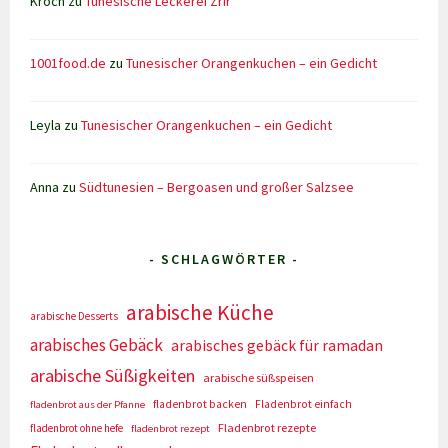
Kroch
zu
Tunesische Leckerei Zrir
1001food.de
zu
Tunesischer Orangenkuchen – ein Gedicht
Leyla
zu
Tunesischer Orangenkuchen – ein Gedicht
Anna
zu
Südtunesien – Bergoasen und großer Salzsee
- SCHLAGWÖRTER -
arabische Küche
arabische Desserts
arabisches Gebäck
arabisches gebäck für ramadan
arabische Süßigkeiten
arabische süßspeisen
fladenbrot backen
Fladenbrot einfach
fladenbrot aus der Pfanne
Fladenbrot rezepte
fladenbrot ohne hefe
fladenbrot rezept