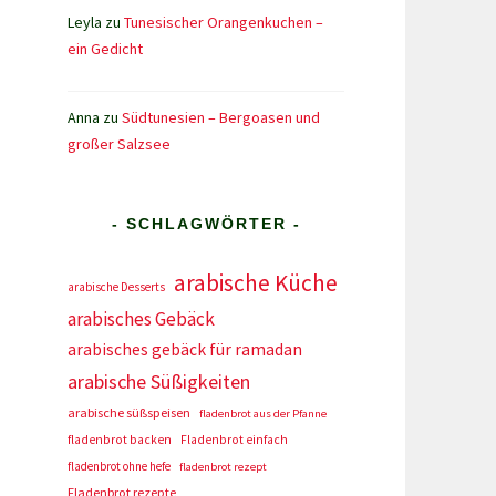
Leyla
zu
Tunesischer Orangenkuchen –
ein Gedicht
Anna
zu
Südtunesien – Bergoasen und
großer Salzsee
- SCHLAGWÖRTER -
arabische Küche
arabische Desserts
arabisches Gebäck
arabisches gebäck für ramadan
arabische Süßigkeiten
arabische süßspeisen
fladenbrot aus der Pfanne
fladenbrot backen
Fladenbrot einfach
fladenbrot ohne hefe
fladenbrot rezept
Fladenbrot rezepte