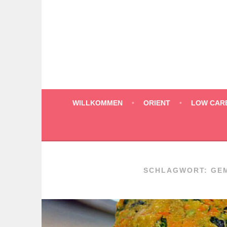
Springe
zum
Inhalt
WILLKOMMEN
ORIENT
LOW CAR
SCHLAGWORT:
GE