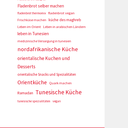
Fladenbrot selber machen
fladenbrot vegan
fladenbrot thermomix
küche des maghreb
Frischkäse machen
Leben im Orient
Leben in arabischen Ländern
leben in Tunesien
medizinische Versorgung in tunesien
nordafrikanische Küche
orientalische Kuchen und
Desserts
orientalische Snacks und Spezialitäten
Orientküche
Quark machen
Tunesische Küche
Ramadan
tunesische spezialitäten
vegan