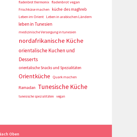
fladenbrot vegan
fladenbrot thermomix
küche des maghreb
Frischkäse machen
Leben im Orient
Leben in arabischen Ländern
leben in Tunesien
medizinische Versorgung in tunesien
nordafrikanische Küche
orientalische Kuchen und
Desserts
orientalische Snacks und Spezialitäten
Orientküche
Quark machen
Tunesische Küche
Ramadan
tunesische spezialitäten
vegan
Nach Oben