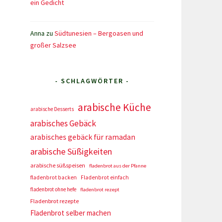
ein Gedicht
Anna
zu
Südtunesien – Bergoasen und
großer Salzsee
- SCHLAGWÖRTER -
arabische Küche
arabische Desserts
arabisches Gebäck
arabisches gebäck für ramadan
arabische Süßigkeiten
arabische süßspeisen
fladenbrot aus der Pfanne
fladenbrot backen
Fladenbrot einfach
fladenbrot ohne hefe
fladenbrot rezept
Fladenbrot rezepte
Fladenbrot selber machen