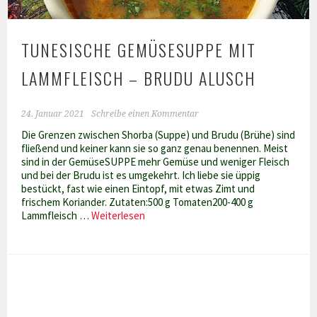
TUNESISCHE GEMÜSESUPPE MIT
LAMMFLEISCH – BRUDU ALUSCH
24. Januar 2021
Schreibe einen Kommentar
Die Grenzen zwischen Shorba (Suppe) und Brudu (Brühe) sind
fließend und keiner kann sie so ganz genau benennen. Meist
sind in der GemüseSUPPE mehr Gemüse und weniger Fleisch
und bei der Brudu ist es umgekehrt. Ich liebe sie üppig
bestückt, fast wie einen Eintopf, mit etwas Zimt und
frischem Koriander. Zutaten:500 g Tomaten200-400 g
Tunesische
Lammfleisch …
Weiterlesen
Gemüsesuppe
mit
Lammfleisch
–
Brudu
Alusch