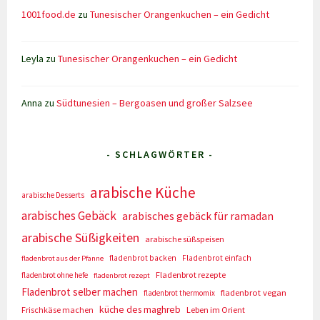
1001food.de
zu
Tunesischer Orangenkuchen – ein Gedicht
Leyla
zu
Tunesischer Orangenkuchen – ein Gedicht
Anna
zu
Südtunesien – Bergoasen und großer Salzsee
- SCHLAGWÖRTER -
arabische Küche
arabische Desserts
arabisches Gebäck
arabisches gebäck für ramadan
arabische Süßigkeiten
arabische süßspeisen
fladenbrot backen
Fladenbrot einfach
fladenbrot aus der Pfanne
Fladenbrot rezepte
fladenbrot ohne hefe
fladenbrot rezept
Fladenbrot selber machen
fladenbrot vegan
fladenbrot thermomix
küche des maghreb
Frischkäse machen
Leben im Orient