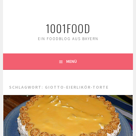
Springe
zum
Inhalt
1001FOOD
EIN FOODBLOG AUS BAYERN
MENÜ
SCHLAGWORT:
GIOTTO-EIERLIKÖR-TORTE