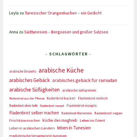
Leyla
zu
Tunesischer Orangenkuchen – ein Gedicht
Anna
zu
Südtunesien – Bergoasen und großer Salzsee
- SCHLAGWÖRTER -
arabische Küche
arabische Desserts
arabisches Gebäck
arabisches gebäck für ramadan
arabische Süßigkeiten
arabische süßspeisen
fladenbrot backen
Fladenbrot einfach
fladenbrot aus der Pfanne
Fladenbrot rezepte
fladenbrot ohne hefe
fladenbrot rezept
Fladenbrot selber machen
fladenbrot vegan
fladenbrot thermomix
küche des maghreb
Frischkäse machen
Leben im Orient
leben in Tunesien
Leben in arabischen Ländern
medizinische Versorgung in tunesien