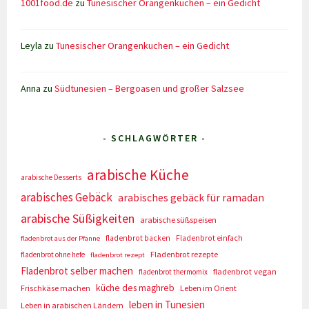
1001food.de
zu
Tunesischer Orangenkuchen – ein Gedicht
Leyla
zu
Tunesischer Orangenkuchen – ein Gedicht
Anna
zu
Südtunesien – Bergoasen und großer Salzsee
- SCHLAGWÖRTER -
arabische Küche
arabische Desserts
arabisches Gebäck
arabisches gebäck für ramadan
arabische Süßigkeiten
arabische süßspeisen
fladenbrot backen
Fladenbrot einfach
fladenbrot aus der Pfanne
Fladenbrot rezepte
fladenbrot ohne hefe
fladenbrot rezept
Fladenbrot selber machen
fladenbrot vegan
fladenbrot thermomix
küche des maghreb
Frischkäse machen
Leben im Orient
leben in Tunesien
Leben in arabischen Ländern