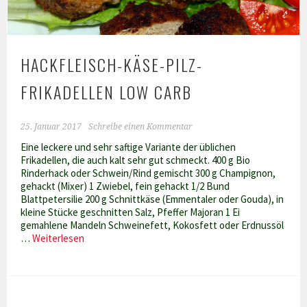
HACKFLEISCH-KÄSE-PILZ-
FRIKADELLEN LOW CARB
25. Januar 2017
Schreibe einen Kommentar
Eine leckere und sehr saftige Variante der üblichen
Frikadellen, die auch kalt sehr gut schmeckt. 400 g Bio
Rinderhack oder Schwein/Rind gemischt 300 g Champignon,
gehackt (Mixer) 1 Zwiebel, fein gehackt 1/2 Bund
Blattpetersilie 200 g Schnittkäse (Emmentaler oder Gouda), in
kleine Stücke geschnitten Salz, Pfeffer Majoran 1 Ei
gemahlene Mandeln Schweinefett, Kokosfett oder Erdnussöl
Hackfleisch-
…
Weiterlesen
Käse-
Pilz-
Frikadellen
Low
Carb