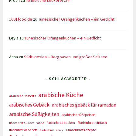
Kroch
zu
Tunesische Leckerei Zrir
1001food.de
zu
Tunesischer Orangenkuchen – ein Gedicht
Leyla
zu
Tunesischer Orangenkuchen – ein Gedicht
Anna
zu
Südtunesien – Bergoasen und großer Salzsee
- SCHLAGWÖRTER -
arabische Küche
arabische Desserts
arabisches Gebäck
arabisches gebäck für ramadan
arabische Süßigkeiten
arabische süßspeisen
fladenbrot backen
Fladenbrot einfach
fladenbrot aus der Pfanne
Fladenbrot rezepte
fladenbrot ohne hefe
fladenbrot rezept