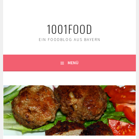
Springe
zum
Inhalt
1001FOOD
EIN FOODBLOG AUS BAYERN
MENÜ