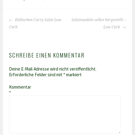
BEITRAGS-
Hähnchen-Curry-Salat Low
Salzmandeln selbst hergestellt –
NAVIGATION
Carb
Low Carb
SCHREIBE EINEN KOMMENTAR
Deine E-Mail-Adresse wird nicht veröffentlicht.
Erforderliche Felder sind mit
*
markiert
Kommentar
*