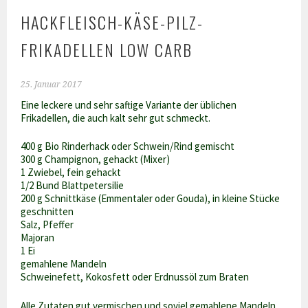
HACKFLEISCH-KÄSE-PILZ-
FRIKADELLEN LOW CARB
25. Januar 2017
Eine leckere und sehr saftige Variante der üblichen
Frikadellen, die auch kalt sehr gut schmeckt.
400 g Bio Rinderhack oder Schwein/Rind gemischt
300 g Champignon, gehackt (Mixer)
1 Zwiebel, fein gehackt
1/2 Bund Blattpetersilie
200 g Schnittkäse (Emmentaler oder Gouda), in kleine Stücke
geschnitten
Salz, Pfeffer
Majoran
1 Ei
gemahlene Mandeln
Schweinefett, Kokosfett oder Erdnussöl zum Braten
Alle Zutaten gut vermischen und soviel gemahlene Mandeln