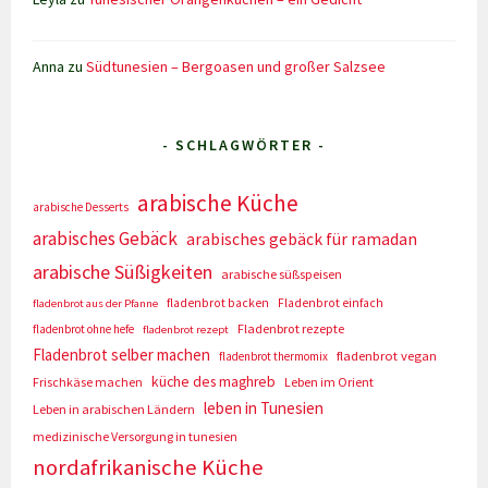
Anna
zu
Südtunesien – Bergoasen und großer Salzsee
- SCHLAGWÖRTER -
arabische Küche
arabische Desserts
arabisches Gebäck
arabisches gebäck für ramadan
arabische Süßigkeiten
arabische süßspeisen
fladenbrot backen
Fladenbrot einfach
fladenbrot aus der Pfanne
Fladenbrot rezepte
fladenbrot ohne hefe
fladenbrot rezept
Fladenbrot selber machen
fladenbrot vegan
fladenbrot thermomix
küche des maghreb
Frischkäse machen
Leben im Orient
leben in Tunesien
Leben in arabischen Ländern
medizinische Versorgung in tunesien
nordafrikanische Küche