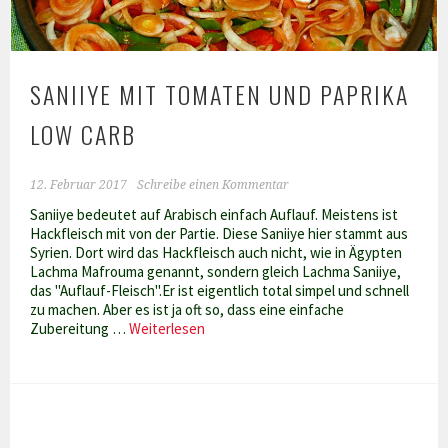
SANIIYE MIT TOMATEN UND PAPRIKA
LOW CARB
12. Februar 2017
Schreibe einen Kommentar
Saniiye bedeutet auf Arabisch einfach Auflauf. Meistens ist
Hackfleisch mit von der Partie. Diese Saniiye hier stammt aus
Syrien. Dort wird das Hackfleisch auch nicht, wie in Ägypten
Lachma Mafrouma genannt, sondern gleich Lachma Saniiye,
das "Auflauf-Fleisch".Er ist eigentlich total simpel und schnell
zu machen. Aber es ist ja oft so, dass eine einfache
Saniiye
Zubereitung …
Weiterlesen
mit
Tomaten
und
Paprika
Low
Carb