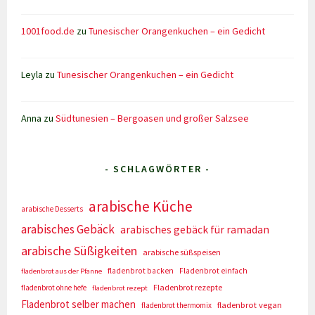
1001food.de
zu
Tunesischer Orangenkuchen – ein Gedicht
Leyla
zu
Tunesischer Orangenkuchen – ein Gedicht
Anna
zu
Südtunesien – Bergoasen und großer Salzsee
- SCHLAGWÖRTER -
arabische Küche
arabische Desserts
arabisches Gebäck
arabisches gebäck für ramadan
arabische Süßigkeiten
arabische süßspeisen
fladenbrot backen
Fladenbrot einfach
fladenbrot aus der Pfanne
Fladenbrot rezepte
fladenbrot ohne hefe
fladenbrot rezept
Fladenbrot selber machen
fladenbrot vegan
fladenbrot thermomix