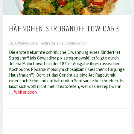
HÄHNCHEN STROGANOFF LOW CARB
18. Oktober 2016
Schreibe einen Kommentar
Die erste bekannte schriftliche Erwähnung eines Rinderfilet
Stroganoff (als Gowjadina po-strogonowski) erfolgte durch
Jelena Molochowetz in der 1871er Ausgabe ihres russischen
Kochbuchs Podarok molodym chosajkam ("Geschenk für junge
Hausfrauen"). Dort ist das Gericht als eine Art Ragout mit
einer auch Schmand enthaltenden Senfsauce beschrieben. Es
lässt sich wohl nicht mehr feststellen, wer das Rezept wann
Hähnchen
…
Weiterlesen
Stroganoff
Low
Carb