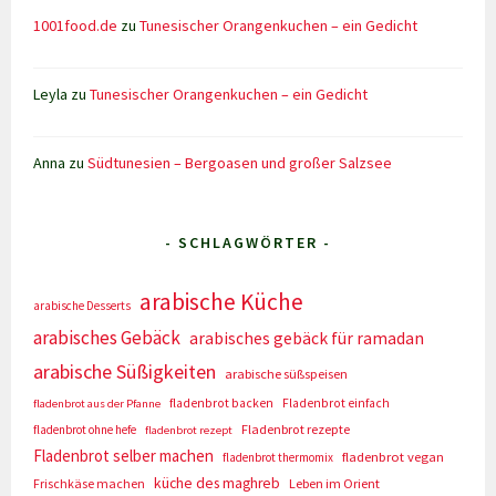
1001food.de
zu
Tunesischer Orangenkuchen – ein Gedicht
Leyla
zu
Tunesischer Orangenkuchen – ein Gedicht
Anna
zu
Südtunesien – Bergoasen und großer Salzsee
- SCHLAGWÖRTER -
arabische Küche
arabische Desserts
arabisches Gebäck
arabisches gebäck für ramadan
arabische Süßigkeiten
arabische süßspeisen
fladenbrot backen
Fladenbrot einfach
fladenbrot aus der Pfanne
Fladenbrot rezepte
fladenbrot ohne hefe
fladenbrot rezept
Fladenbrot selber machen
fladenbrot vegan
fladenbrot thermomix
küche des maghreb
Frischkäse machen
Leben im Orient