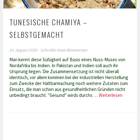
TUNESISCHE CHAMIYA –
SELBSTGEMACHT
10. August 2020
Schreibe einen Kommentar
Man kennt diese Süßigkeit auf Basis eines Nuss-Muses von
Nordafrika bis Indien. In Pakistan und Indien soll auch ihr
Ursprung liegen. Die Zusammensetzung ist nicht überall
identisch, vor allem kommen bei der industriellen Herstellung
zum Zwecke der Haltbarmachung noch weitere Zutaten zum
Einsatz, die man schon aus gesundheitlichen Gründen nicht
Tunesis
unbedingt braucht. "Gesund" wirds durchs …
Weiterlesen
Chamiya
–
selbstg