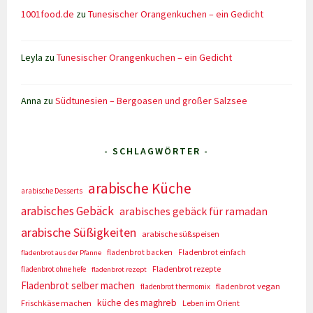
1001food.de
zu
Tunesischer Orangenkuchen – ein Gedicht
Leyla
zu
Tunesischer Orangenkuchen – ein Gedicht
Anna
zu
Südtunesien – Bergoasen und großer Salzsee
- SCHLAGWÖRTER -
arabische Küche
arabische Desserts
arabisches Gebäck
arabisches gebäck für ramadan
arabische Süßigkeiten
arabische süßspeisen
fladenbrot backen
Fladenbrot einfach
fladenbrot aus der Pfanne
Fladenbrot rezepte
fladenbrot ohne hefe
fladenbrot rezept
Fladenbrot selber machen
fladenbrot vegan
fladenbrot thermomix
küche des maghreb
Frischkäse machen
Leben im Orient