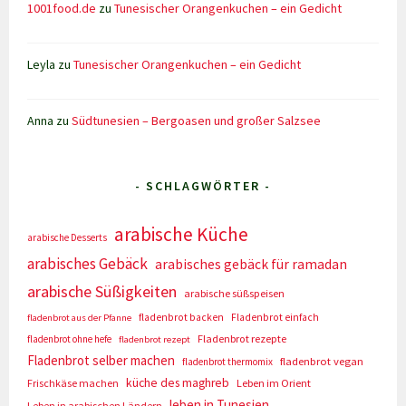
1001food.de
zu
Tunesischer Orangenkuchen – ein Gedicht
Leyla
zu
Tunesischer Orangenkuchen – ein Gedicht
Anna
zu
Südtunesien – Bergoasen und großer Salzsee
- SCHLAGWÖRTER -
arabische Küche
arabische Desserts
arabisches Gebäck
arabisches gebäck für ramadan
arabische Süßigkeiten
arabische süßspeisen
fladenbrot backen
Fladenbrot einfach
fladenbrot aus der Pfanne
Fladenbrot rezepte
fladenbrot ohne hefe
fladenbrot rezept
Fladenbrot selber machen
fladenbrot vegan
fladenbrot thermomix
küche des maghreb
Frischkäse machen
Leben im Orient
leben in Tunesien
Leben in arabischen Ländern