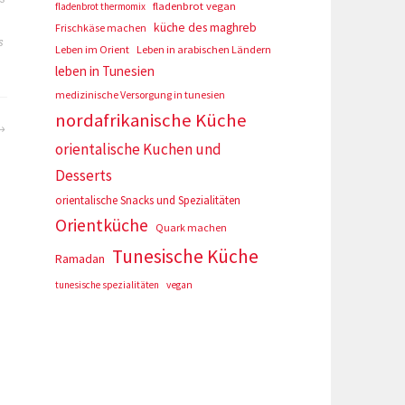
fladenbrot vegan
fladenbrot thermomix
küche des maghreb
Frischkäse machen
s
Leben im Orient
Leben in arabischen Ländern
leben in Tunesien
medizinische Versorgung in tunesien
nordafrikanische Küche
orientalische Kuchen und
Desserts
orientalische Snacks und Spezialitäten
Orientküche
Quark machen
Tunesische Küche
Ramadan
tunesische spezialitäten
vegan