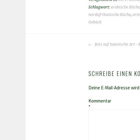
Schlagwort:
arabische Küche
nordafrikanische Küche
,
orie
Gebäck
BEITRAGS-
Reis auf tunesische Art – 
NAVIGATION
SCHREIBE EINEN 
Deine E-Mail-Adresse wird 
Kommentar
*