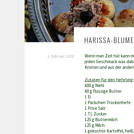
HARISSA-BLUM
Wenn man Zeit hat kann man
3. Februar 2020
jeden Geschmack was dabei
Knoten und aus der ander
Zutaten für den Hefeteig:
600 g Mehl
60 g flüssige Butter
1 Ei
1 Päckchen Trockenhefe
1 Prise Salz
1 TL Zucker
125 g Buttermilch
125 g Milch
1 gekochte Kartoffel, heiß