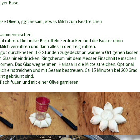
uyer Käse
rze Oliven, ggf. Sesam, etwas Milch zum Bestreichen
usammenmischen.
l rühren. Die heiße Kartoffeln zerdrücken und die Butter darin
Milch verrühren und dann alles in den Teig rühren.
gut durchkneten. 1-2 Stunden zugedeckt an warmem Ort gehen lassen.
in Glas hineindrücken. Ringsherum mit dem Messer Einschnitte machen
formen. Das Glas wegnehmen. Harissa in die Mitte streichen. Optional
ilch einstreichen und mit Sesam bestreuen. Ca. 15 Minuten bei 200 Grad
cht gebräunt sind.
isch füllen und mit einer Olive garnieren.