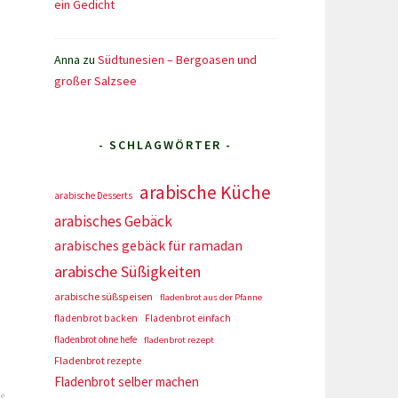
ein Gedicht
Anna
zu
Südtunesien – Bergoasen und
großer Salzsee
- SCHLAGWÖRTER -
arabische Küche
arabische Desserts
arabisches Gebäck
arabisches gebäck für ramadan
arabische Süßigkeiten
arabische süßspeisen
fladenbrot aus der Pfanne
fladenbrot backen
Fladenbrot einfach
fladenbrot ohne hefe
fladenbrot rezept
Fladenbrot rezepte
Fladenbrot selber machen
s