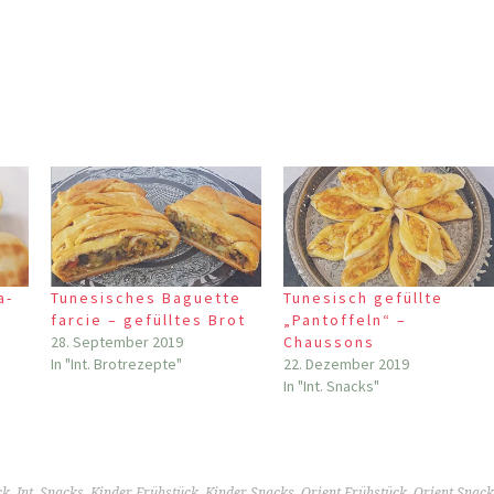
a-
Tunesisches Baguette
Tunesisch gefüllte
farcie – gefülltes Brot
„Pantoffeln“ –
28. September 2019
Chaussons
In "Int. Brotrezepte"
22. Dezember 2019
In "Int. Snacks"
ck
,
Int. Snacks
,
Kinder Frühstück
,
Kinder Snacks
,
Orient Frühstück
,
Orient Snack