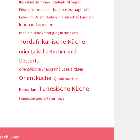
fladenbrot vegan
fladenbrot thermomix
küche des maghreb
Frischkäse machen
Leben im Orient
Leben in arabischen Ländern
leben in Tunesien
medizinische Versorgung in tunesien
nordafrikanische Küche
orientalische Kuchen und
Desserts
orientalische Snacks und Spezialitäten
Orientküche
Quark machen
Tunesische Küche
Ramadan
tunesische spezialitäten
vegan
Nach Oben