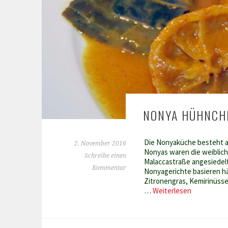
NONYA HÜHNCH
Die Nonyaküche besteht a
2. November 2016
Nonyas waren die weiblich
Schreibe einen
Malaccastraße angesiedelt
Kommentar
Nonyagerichte basieren hä
Zitronengras, Kemirinüsse
Nonya
…
Weiterlesen
Hühnchen
mit
Limettencu