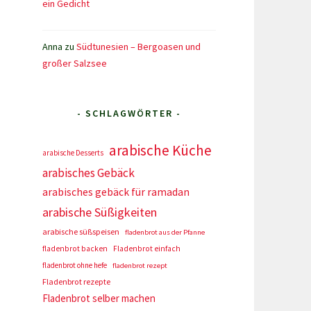
ein Gedicht
Anna
zu
Südtunesien – Bergoasen und
großer Salzsee
- SCHLAGWÖRTER -
arabische Küche
arabische Desserts
arabisches Gebäck
arabisches gebäck für ramadan
arabische Süßigkeiten
arabische süßspeisen
fladenbrot aus der Pfanne
fladenbrot backen
Fladenbrot einfach
fladenbrot ohne hefe
fladenbrot rezept
Fladenbrot rezepte
Fladenbrot selber machen