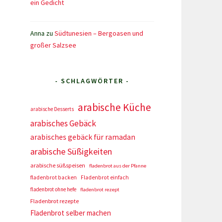
ein Gedicht
Anna
zu
Südtunesien – Bergoasen und
großer Salzsee
- SCHLAGWÖRTER -
arabische Küche
arabische Desserts
arabisches Gebäck
arabisches gebäck für ramadan
arabische Süßigkeiten
arabische süßspeisen
fladenbrot aus der Pfanne
fladenbrot backen
Fladenbrot einfach
fladenbrot ohne hefe
fladenbrot rezept
Fladenbrot rezepte
Fladenbrot selber machen