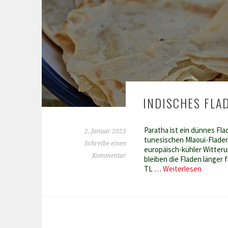
INDISCHES FLA
Paratha ist ein dünnes Fl
2. Januar 2023
tunesischen Mlaoui-Fladen 
Schreibe einen
europäisch-kühler Witteru
Kommentar
bleiben die Fladen länger 
Indisch
TL …
Weiterlesen
Fladenb
Paratha