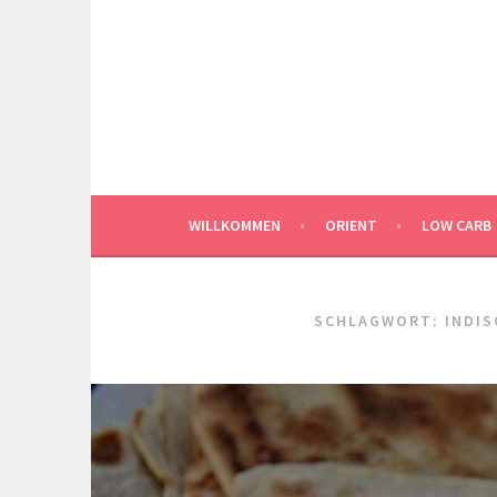
Springe
zum
Inhalt
WILLKOMMEN
ORIENT
LOW CARB
SCHLAGWORT:
INDI