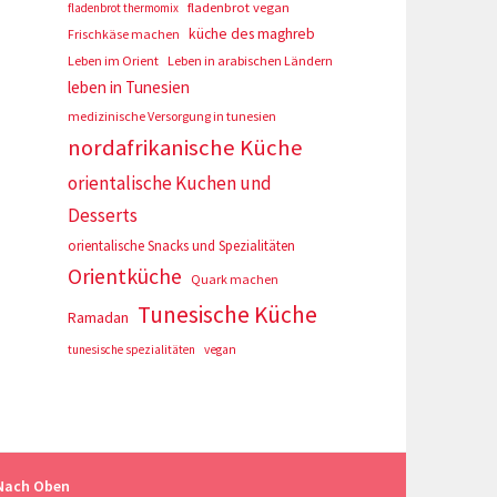
fladenbrot vegan
fladenbrot thermomix
küche des maghreb
Frischkäse machen
Leben im Orient
Leben in arabischen Ländern
leben in Tunesien
medizinische Versorgung in tunesien
nordafrikanische Küche
orientalische Kuchen und
Desserts
orientalische Snacks und Spezialitäten
Orientküche
Quark machen
Tunesische Küche
Ramadan
tunesische spezialitäten
vegan
Nach Oben