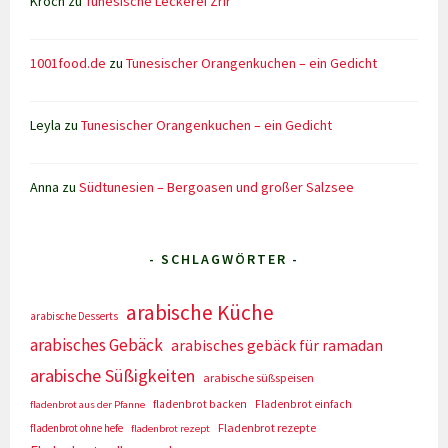
Kroch
zu
Tunesische Leckerei Zrir
1001food.de
zu
Tunesischer Orangenkuchen – ein Gedicht
Leyla
zu
Tunesischer Orangenkuchen – ein Gedicht
Anna
zu
Südtunesien – Bergoasen und großer Salzsee
- SCHLAGWÖRTER -
arabische Küche
arabische Desserts
arabisches Gebäck
arabisches gebäck für ramadan
arabische Süßigkeiten
arabische süßspeisen
fladenbrot backen
Fladenbrot einfach
fladenbrot aus der Pfanne
Fladenbrot rezepte
fladenbrot ohne hefe
fladenbrot rezept