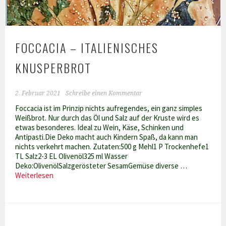
FOCCACIA – ITALIENISCHES
KNUSPERBROT
2. Februar 2021
Schreibe einen Kommentar
Foccacia ist im Prinzip nichts aufregendes, ein ganz simples
Weißbrot. Nur durch das Öl und Salz auf der Kruste wird es
etwas besonderes. Ideal zu Wein, Käse, Schinken und
Antipasti.Die Deko macht auch Kindern Spaß, da kann man
nichts verkehrt machen. Zutaten:500 g Mehl1 P Trockenhefe1
TL Salz2-3 EL Olivenöl325 ml Wasser
Deko:OlivenölSalzgerösteter SesamGemüse diverse …
Foccacia
Weiterlesen
–
italienisches
Knusperbrot