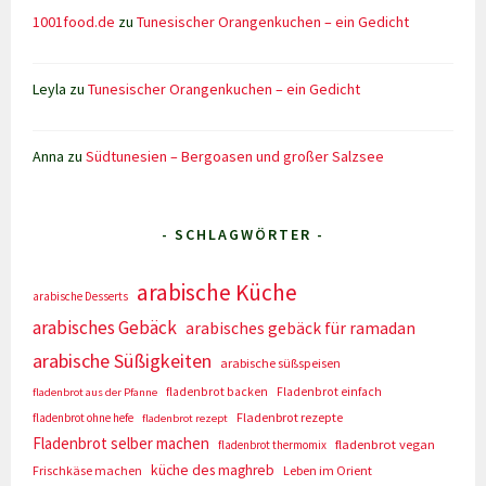
1001food.de
zu
Tunesischer Orangenkuchen – ein Gedicht
Leyla
zu
Tunesischer Orangenkuchen – ein Gedicht
Anna
zu
Südtunesien – Bergoasen und großer Salzsee
- SCHLAGWÖRTER -
arabische Küche
arabische Desserts
arabisches Gebäck
arabisches gebäck für ramadan
arabische Süßigkeiten
arabische süßspeisen
fladenbrot backen
Fladenbrot einfach
fladenbrot aus der Pfanne
Fladenbrot rezepte
fladenbrot ohne hefe
fladenbrot rezept
Fladenbrot selber machen
fladenbrot vegan
fladenbrot thermomix
küche des maghreb
Frischkäse machen
Leben im Orient