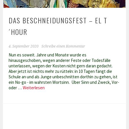
DAS BESCHNEIDUNGSFEST – EL T
´HOUR
4. September 2020
Schreibe einen Kommentar
Nun es soweit. Jahre und Monate wurde es
hinausgeschoben, wegen anderer Feste oder Todesfälle
unterlassen, wegen der Kosten nicht gern daran gedacht.
Aber jetzt ist nichts mehr zu rütteln: in 10 Tagen fängt die
Schule an und als Junge unbeschnitten dorthin zu gehen, ist
ein No-go - im wahrsten Wortsinn. Über Sinn und Zweck, Vor-
Das
oder …
Weiterlesen
Beschneidungsfest
–
El
T
´hour