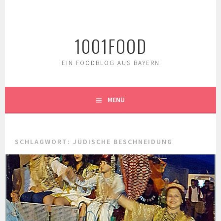
Springe
zum
Inhalt
1001FOOD
EIN FOODBLOG AUS BAYERN
MENÜ
SCHLAGWORT:
JÜDISCHE BESCHNEIDUNG