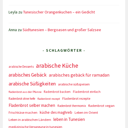
Leyla
zu
Tunesischer Orangenkuchen – ein Gedicht
Anna
zu
Südtunesien – Bergoasen und großer Salzsee
- SCHLAGWÖRTER -
arabische Küche
arabische Desserts
arabisches Gebäck
arabisches gebäck für ramadan
arabische Süßigkeiten
arabische süßspeisen
fladenbrot backen
Fladenbrot einfach
fladenbrot aus der Pfanne
Fladenbrot rezepte
fladenbrot ohne hefe
fladenbrot rezept
Fladenbrot selber machen
fladenbrot vegan
fladenbrot thermomix
küche des maghreb
Frischkäse machen
Leben im Orient
leben in Tunesien
Leben in arabischen Ländern
medizinische Versorgung in tunesien