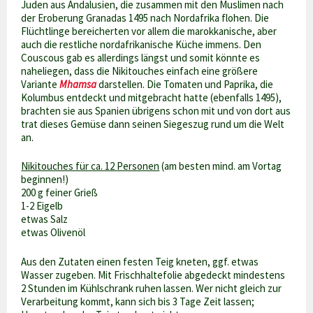
Juden aus Andalusien, die zusammen mit den Muslimen nach
der Eroberung Granadas 1495 nach Nordafrika flohen. Die
Flüchtlinge bereicherten vor allem die marokkanische, aber
auch die restliche nordafrikanische Küche immens. Den
Couscous gab es allerdings längst und somit könnte es
naheliegen, dass die Nikitouches einfach eine größere
Variante
Mhamsa
darstellen. Die Tomaten und Paprika, die
Kolumbus entdeckt und mitgebracht hatte (ebenfalls 1495),
brachten sie aus Spanien übrigens schon mit und von dort aus
trat dieses Gemüse dann seinen Siegeszug rund um die Welt
an.
Nikitouches für ca. 12 Personen
(am besten mind. am Vortag
beginnen!)
200 g feiner Grieß
1-2 Eigelb
etwas Salz
etwas Olivenöl
Aus den Zutaten einen festen Teig kneten, ggf. etwas
Wasser zugeben. Mit Frischhaltefolie abgedeckt mindestens
2 Stunden im Kühlschrank ruhen lassen. Wer nicht gleich zur
Verarbeitung kommt, kann sich bis 3 Tage Zeit lassen;