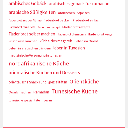
arabisches Gebäck
arabisches gebäck für ramadan
arabische Süßigkeiten
arabische süßspeisen
fladenbrot backen
Fladenbrot einfach
fladenbrot aus der Pfanne
Fladenbrot rezepte
fladenbrot ohne hefe
fladenbrot rezept
Fladenbrot selber machen
fladenbrot vegan
fladenbrot thermomix
küche des maghreb
Frischkäse machen
Leben im Orient
leben in Tunesien
Leben in arabischen Ländern
medizinische Versorgung in tunesien
nordafrikanische Küche
orientalische Kuchen und Desserts
Orientküche
orientalische Snacks und Spezialitäten
Tunesische Küche
Ramadan
Quark machen
tunesische spezialitäten
vegan