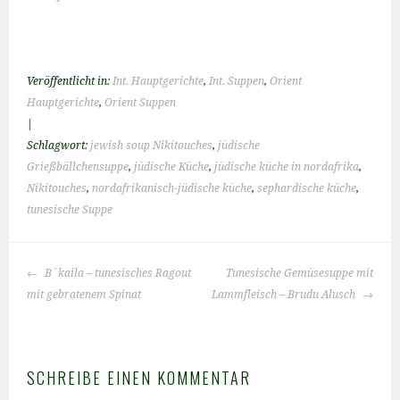
Veröffentlicht in:
Int. Hauptgerichte
,
Int. Suppen
,
Orient
Hauptgerichte
,
Orient Suppen
|
Schlagwort:
jewish soup Nikitouches
,
jüdische
Grießbällchensuppe
,
jüdische Küche
,
jüdische küche in nordafrika
,
Nikitouches
,
nordafrikanisch-jüdische küche
,
sephardische küche
,
tunesische Suppe
BEITRAGS-
B´kaila – tunesisches Ragout
Tunesische Gemüsesuppe mit
NAVIGATION
mit gebratenem Spinat
Lammfleisch – Brudu Alusch
SCHREIBE EINEN KOMMENTAR