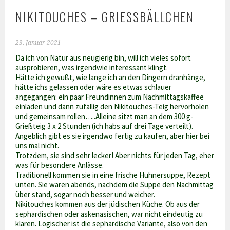
NIKITOUCHES – GRIESSBÄLLCHEN
23. Januar 2021
Da ich von Natur aus neugierig bin, will ich vieles sofort
ausprobieren, was irgendwie interessant klingt.
Hätte ich gewußt, wie lange ich an den Dingern dranhänge,
hätte ichs gelassen oder wäre es etwas schlauer
angegangen: ein paar Freundinnen zum Nachmittagskaffee
einladen und dann zufällig den Nikitouches-Teig hervorholen
und gemeinsam rollen…..Alleine sitzt man an dem 300 g-
Grießteig 3 x 2 Stunden (ich habs auf drei Tage verteilt).
Angeblich gibt es sie irgendwo fertig zu kaufen, aber hier bei
uns mal nicht.
Trotzdem, sie sind sehr lecker! Aber nichts für jeden Tag, eher
was für besondere Anlässe.
Traditionell kommen sie in eine frische Hühnersuppe, Rezept
unten. Sie waren abends, nachdem die Suppe den Nachmittag
über stand, sogar noch besser und weicher.
Nikitouches kommen aus der jüdischen Küche. Ob aus der
sephardischen oder askenasischen, war nicht eindeutig zu
klären. Logischer ist die sephardische Variante, also von den