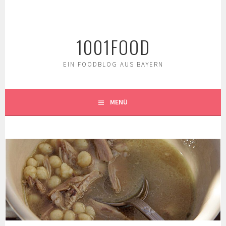
Springe
zum
Inhalt
1001FOOD
EIN FOODBLOG AUS BAYERN
MENÜ