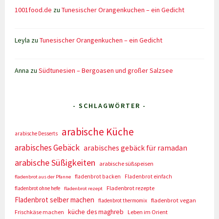
1001food.de
zu
Tunesischer Orangenkuchen – ein Gedicht
Leyla
zu
Tunesischer Orangenkuchen – ein Gedicht
Anna
zu
Südtunesien – Bergoasen und großer Salzsee
- SCHLAGWÖRTER -
arabische Küche
arabische Desserts
arabisches Gebäck
arabisches gebäck für ramadan
arabische Süßigkeiten
arabische süßspeisen
fladenbrot backen
Fladenbrot einfach
fladenbrot aus der Pfanne
Fladenbrot rezepte
fladenbrot ohne hefe
fladenbrot rezept
Fladenbrot selber machen
fladenbrot vegan
fladenbrot thermomix
küche des maghreb
Frischkäse machen
Leben im Orient