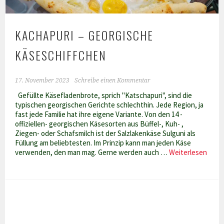
KACHAPURI – GEORGISCHE
KÄSESCHIFFCHEN
17. November 2023
Schreibe einen Kommentar
Gefüllte Käsefladenbrote, sprich "Katschapuri", sind die
typischen georgischen Gerichte schlechthin. Jede Region, ja
fast jede Familie hat ihre eigene Variante. Von den 14 -
offiziellen- georgischen Käsesorten aus Büffel-, Kuh- ,
Ziegen- oder Schafsmilch ist der Salzlakenkäse Sulguni als
Füllung am beliebtesten. Im Prinzip kann man jeden Käse
Kacha
verwenden, den man mag. Gerne werden auch …
Weiterlesen
–
geor
Käses