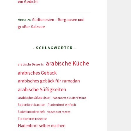
ein Gedicht
Anna
zu
Südtunesien – Bergoasen und
großer Salzsee
- SCHLAGWÖRTER -
arabische Küche
arabische Desserts
arabisches Gebäck
arabisches gebäck für ramadan
arabische Süßigkeiten
arabische süßspeisen
fladenbrot aus der Pfanne
fladenbrot backen
Fladenbrot einfach
fladenbrot ohne hefe
fladenbrot rezept
Fladenbrot rezepte
Fladenbrot selber machen