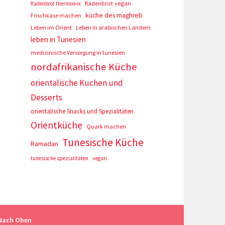
fladenbrot vegan
fladenbrot thermomix
küche des maghreb
Frischkäse machen
Leben im Orient
Leben in arabischen Ländern
leben in Tunesien
medizinische Versorgung in tunesien
nordafrikanische Küche
orientalische Kuchen und
Desserts
orientalische Snacks und Spezialitäten
Orientküche
Quark machen
Tunesische Küche
Ramadan
tunesische spezialitäten
vegan
Nach Oben