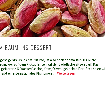
OM BAUM INS DESSERT
ens gehts los, es hat 28 Grad, ist also noch optimal kühl für Mitte
 drum, wer auf dem Pickup hinten auf der Ladefläche sitzen darf. Das
 gefrorene 6l-Wasserflasche, Käse, Oliven, gekochte Eier; Brot holen wi
Pistazien
 gibt ein internationales Phänomen: …
Weiterlesen
–
vom
Baum
ins
Dessert