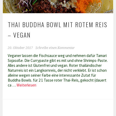
THAI BUDDHA BOWL MIT ROTEM REIS
– VEGAN
20. Oktober 2017
Schreibe einen Kommentar
Veganer lassen die Fischsauce weg und nehmen dafür Tamari
Sojasoße. Die Currypaste gibt es mit und ohne Shrimps-Paste.
Alles andere ist Glutenfrei und vegan. Roter thailändischer
Naturreis ist ein Langkornreis, der nicht verklebt. Er ist schon
alleine wegen seiner Farbe eine interessante Zutat für
Buddha Bowls. für 2 1 Tasse roter Thai-Reis, gekocht (dauert
Thai
ca …
Weiterlesen
Buddha
Bowl
mit
rotem
Reis
–