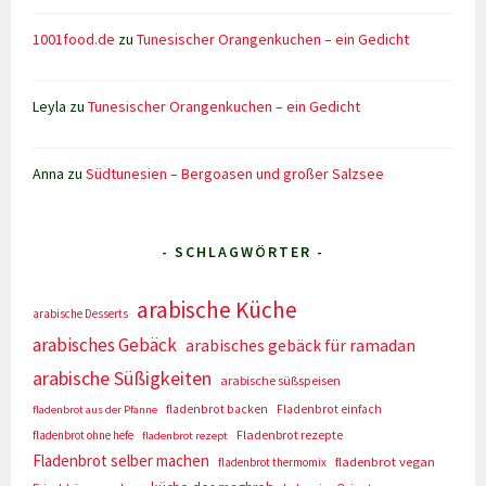
1001food.de
zu
Tunesischer Orangenkuchen – ein Gedicht
Leyla
zu
Tunesischer Orangenkuchen – ein Gedicht
Anna
zu
Südtunesien – Bergoasen und großer Salzsee
- SCHLAGWÖRTER -
arabische Küche
arabische Desserts
arabisches Gebäck
arabisches gebäck für ramadan
arabische Süßigkeiten
arabische süßspeisen
fladenbrot backen
Fladenbrot einfach
fladenbrot aus der Pfanne
Fladenbrot rezepte
fladenbrot ohne hefe
fladenbrot rezept
Fladenbrot selber machen
fladenbrot vegan
fladenbrot thermomix