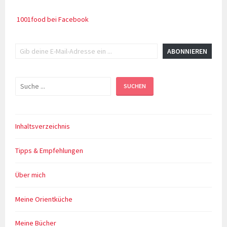
vegan
1001food bei Facebook
Gib deine E-Mail-Adresse ein ...
ABONNIEREN
Suchen
SUCHEN
Inhaltsverzeichnis
Tipps & Empfehlungen
Über mich
Meine Orientküche
Meine Bücher