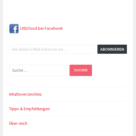
knusprig
1001food bei Facebook
Gib deine E-Mail-Adresse ein ...
ABONNIEREN
Suchen
SUCHEN
Inhaltsverzeichnis
Tipps & Empfehlungen
Über mich