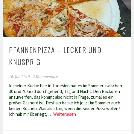
PFANNENPIZZA – LECKER UND
KNUSPRIG
16. Juli 2019
2 Kommentare
In meiner Küche hier in Tunesien hat es im Sommer zwischen
30 und 40 Grad durchgehend, Tag und Nacht. Den Backofen
anzuwerfen, das kommt also nicht in Frage, zumal es ein
großer Gasherd ist. Deshalb backe ich jetzt im Sommer auch
keinen Kuchen. Was also tun, wenn die Kinder Pizza wollen?
Pfannenpizza
Ich hab mir überlegt, …
Weiterlesen
–
lecker
und