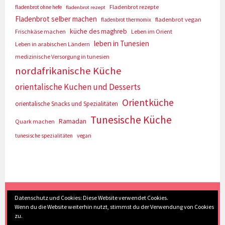
Fladenbrot rezepte
fladenbrot ohne hefe
fladenbrot rezept
Fladenbrot selber machen
fladenbrot vegan
fladenbrot thermomix
küche des maghreb
Frischkäse machen
Leben im Orient
leben in Tunesien
Leben in arabischen Ländern
medizinische Versorgung in tunesien
nordafrikanische Küche
orientalische Kuchen und Desserts
Orientküche
orientalische Snacks und Spezialitäten
Tunesische Küche
Ramadan
Quark machen
tunesische spezialitäten
vegan
(c) Eva Seyberth
|
Home
|
Impressum/Datenschutz
|
Datenschutz und Cookies: Diese Website verwendet Cookies.
Wenn du die Website weiterhin nutzt, stimmst du der Verwendung von Cookies
Inhaltsverzeichnis
|
Kontakt
|
Nach Oben
zu.