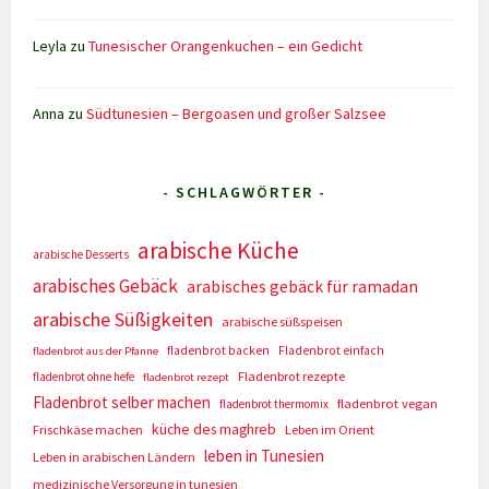
Leyla
zu
Tunesischer Orangenkuchen – ein Gedicht
Anna
zu
Südtunesien – Bergoasen und großer Salzsee
- SCHLAGWÖRTER -
arabische Küche
arabische Desserts
arabisches Gebäck
arabisches gebäck für ramadan
arabische Süßigkeiten
arabische süßspeisen
fladenbrot backen
Fladenbrot einfach
fladenbrot aus der Pfanne
Fladenbrot rezepte
fladenbrot ohne hefe
fladenbrot rezept
Fladenbrot selber machen
fladenbrot vegan
fladenbrot thermomix
küche des maghreb
Frischkäse machen
Leben im Orient
leben in Tunesien
Leben in arabischen Ländern
medizinische Versorgung in tunesien