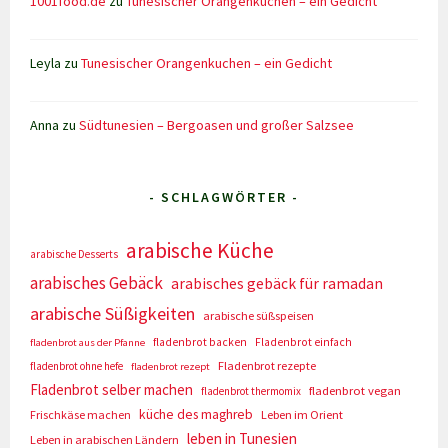
1001food.de
zu
Tunesischer Orangenkuchen – ein Gedicht
Leyla
zu
Tunesischer Orangenkuchen – ein Gedicht
Anna
zu
Südtunesien – Bergoasen und großer Salzsee
- SCHLAGWÖRTER -
arabische Küche
arabische Desserts
arabisches Gebäck
arabisches gebäck für ramadan
arabische Süßigkeiten
arabische süßspeisen
fladenbrot backen
Fladenbrot einfach
fladenbrot aus der Pfanne
Fladenbrot rezepte
fladenbrot ohne hefe
fladenbrot rezept
Fladenbrot selber machen
fladenbrot vegan
fladenbrot thermomix
küche des maghreb
Frischkäse machen
Leben im Orient
leben in Tunesien
Leben in arabischen Ländern