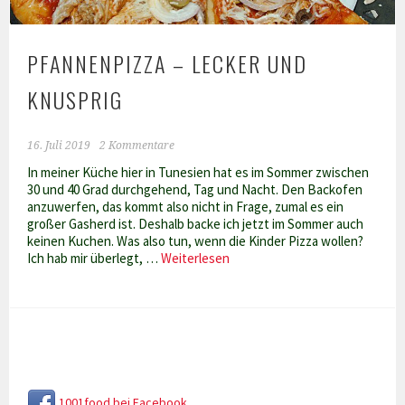
PFANNENPIZZA – LECKER UND
KNUSPRIG
16. Juli 2019
2 Kommentare
In meiner Küche hier in Tunesien hat es im Sommer zwischen
30 und 40 Grad durchgehend, Tag und Nacht. Den Backofen
anzuwerfen, das kommt also nicht in Frage, zumal es ein
großer Gasherd ist. Deshalb backe ich jetzt im Sommer auch
keinen Kuchen. Was also tun, wenn die Kinder Pizza wollen?
Pfannenpizza
Ich hab mir überlegt, …
Weiterlesen
–
lecker
und
knusprig
1001food bei Facebook