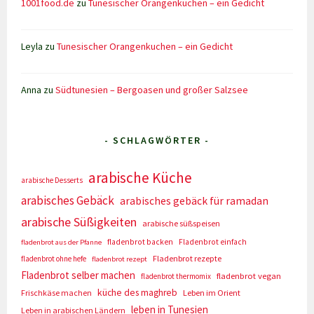
1001food.de
zu
Tunesischer Orangenkuchen – ein Gedicht
Leyla
zu
Tunesischer Orangenkuchen – ein Gedicht
Anna
zu
Südtunesien – Bergoasen und großer Salzsee
- SCHLAGWÖRTER -
arabische Küche
arabische Desserts
arabisches Gebäck
arabisches gebäck für ramadan
arabische Süßigkeiten
arabische süßspeisen
fladenbrot backen
Fladenbrot einfach
fladenbrot aus der Pfanne
Fladenbrot rezepte
fladenbrot ohne hefe
fladenbrot rezept
Fladenbrot selber machen
fladenbrot vegan
fladenbrot thermomix
küche des maghreb
Frischkäse machen
Leben im Orient
leben in Tunesien
Leben in arabischen Ländern