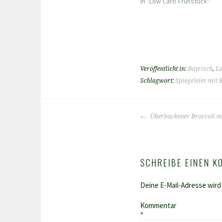
In "Low Carb Frühstück"
Veröffentlicht in:
Bayrisch
,
Lo
Schlagwort:
Spiegeleier mit 
BEITRAGS-
Überbackener Broccoli m
NAVIGATION
SCHREIBE EINEN 
Deine E-Mail-Adresse wird 
Kommentar
*