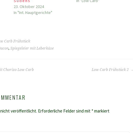
Südens
In "Low Carb"
23. Oktober 2024
In "Int. Hauptgerichte"
w Carb Frühstück
Bacon
,
Spiegeleier mit Leberkäse
it Chorizo Low Carb
Low Carb Frühstück 2
KOMMENTAR
nicht veröffentlicht.
Erforderliche Felder sind mit
*
markiert