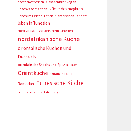
fladenbrot vegan
fladenbrot thermomix
küche des maghreb
Frischkäse machen
Leben im Orient
Leben in arabischen Ländern
leben in Tunesien
medizinische Versorgung in tunesien
nordafrikanische Küche
orientalische Kuchen und
Desserts
orientalische Snacks und Spezialitäten
Orientküche
Quark machen
Tunesische Küche
Ramadan
tunesische spezialitäten
vegan