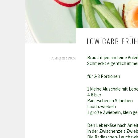
LOW CARB FRÜH
Braucht jemand eine Anlei
7. August 2016
Schmeckt eigentlich immer
für 2-3 Portionen
1 kleine Aluschale mit Le
4-6 Eier
Radieschen in Scheiben
Lauchzwiebeln
1 große Zwiebeln, klein g
Den Leberkäse nach Anleit
In der Zwischenzeit Zwiebe
Die Radieschen-Lauchzwieb