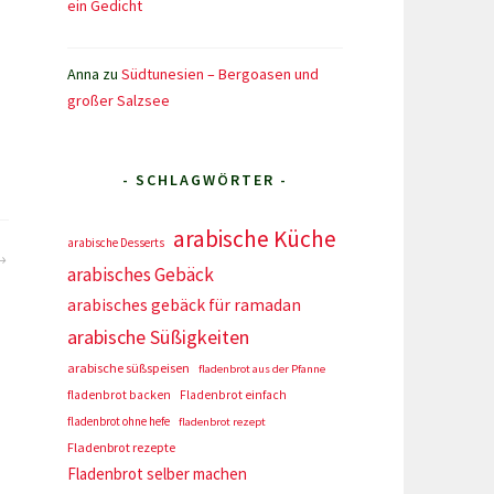
ein Gedicht
Anna
zu
Südtunesien – Bergoasen und
großer Salzsee
- SCHLAGWÖRTER -
arabische Küche
arabische Desserts
arabisches Gebäck
arabisches gebäck für ramadan
arabische Süßigkeiten
arabische süßspeisen
fladenbrot aus der Pfanne
fladenbrot backen
Fladenbrot einfach
fladenbrot ohne hefe
fladenbrot rezept
Fladenbrot rezepte
Fladenbrot selber machen