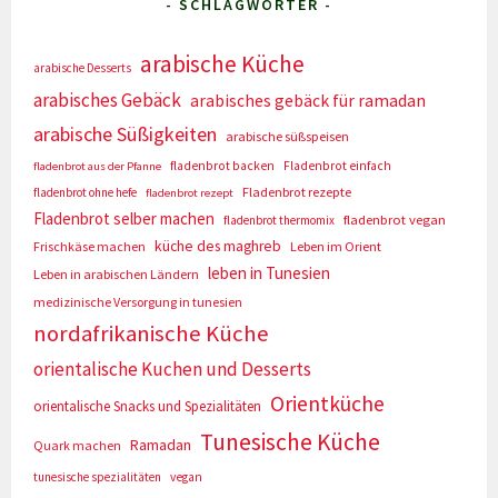
- SCHLAGWÖRTER -
arabische Küche
arabische Desserts
arabisches Gebäck
arabisches gebäck für ramadan
arabische Süßigkeiten
arabische süßspeisen
fladenbrot backen
Fladenbrot einfach
fladenbrot aus der Pfanne
Fladenbrot rezepte
fladenbrot ohne hefe
fladenbrot rezept
Fladenbrot selber machen
fladenbrot vegan
fladenbrot thermomix
küche des maghreb
Frischkäse machen
Leben im Orient
leben in Tunesien
Leben in arabischen Ländern
medizinische Versorgung in tunesien
nordafrikanische Küche
orientalische Kuchen und Desserts
Orientküche
orientalische Snacks und Spezialitäten
Tunesische Küche
Ramadan
Quark machen
tunesische spezialitäten
vegan