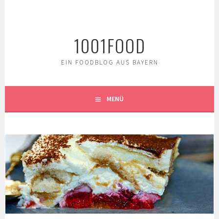
Springe
zum
Inhalt
1001FOOD
EIN FOODBLOG AUS BAYERN
MENÜ