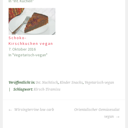
In "Int. Kuchen"
Schoko-
Kirschkuchen vegan
7. Oktober 2016
In "Vegetarisch-vegan"
Veröffentlicht in:
Int. Nachtisch
,
Kinder Snacks
,
Vegetarisch-vegan
|
Schlagwort:
Kirsch-Tiramisu
BEITRAGS-
Wirsingterrine low carb
Orientalischer Gemüsesalat
NAVIGATION
vegan