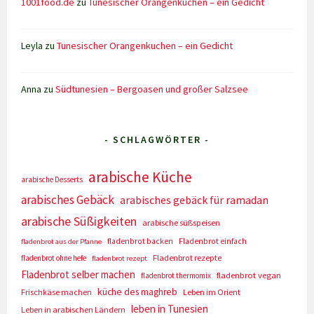
1001food.de
zu
Tunesischer Orangenkuchen – ein Gedicht
Leyla
zu
Tunesischer Orangenkuchen – ein Gedicht
Anna
zu
Südtunesien – Bergoasen und großer Salzsee
- SCHLAGWÖRTER -
arabische Küche
arabische Desserts
arabisches Gebäck
arabisches gebäck für ramadan
arabische Süßigkeiten
arabische süßspeisen
fladenbrot backen
Fladenbrot einfach
fladenbrot aus der Pfanne
Fladenbrot rezepte
fladenbrot ohne hefe
fladenbrot rezept
Fladenbrot selber machen
fladenbrot vegan
fladenbrot thermomix
küche des maghreb
Frischkäse machen
Leben im Orient
leben in Tunesien
Leben in arabischen Ländern