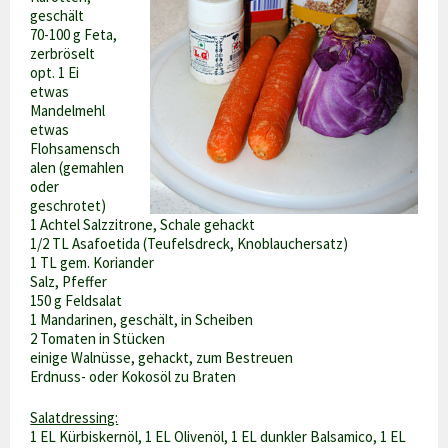
geschält
70-100 g Feta,
zerbröselt
opt. 1 Ei
etwas
Mandelmehl
etwas
Flohsamensch
alen (gemahlen
oder
geschrotet)
1 Achtel Salzzitrone, Schale gehackt
1/2 TL Asafoetida (Teufelsdreck, Knoblauchersatz)
1 TL gem. Koriander
Salz, Pfeffer
150 g Feldsalat
1 Mandarinen, geschält, in Scheiben
2 Tomaten in Stücken
einige Walnüsse, gehackt, zum Bestreuen
Erdnuss- oder Kokosöl zu Braten
Salatdressing:
1 EL Kürbiskernöl, 1 EL Olivenöl, 1 EL dunkler Balsamico, 1 EL