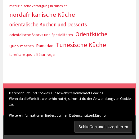
medizinische Versorgung in tunesien
nordafrikanische Küche
orientalische Kuchen und Desserts
Orientküche
orientalische Snacks und Spezialitäten
Tunesische Küche
Ramadan
Quark machen
tunesische spezialitäten
vegan
(c) Eva Seyberth
|
Home
|
Impressum/Datenschutz
|
Datenschutz und Cookies: Diese Website verwendet Cookies.
Wenn du die Website weiterhin nutzt, stimmst du der Verwendung von Cookies
Inhaltsverzeichnis
|
Kontakt
|
Nach Oben
zu.
Weitere Informationen findest du hier:
Datenschutzerklärung
STOLZ PRÄSENTIERT VON WORDPRESS
|
THEME: SELA
VON
WORDPRESS.COM
.