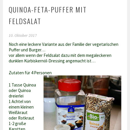
QUINOA-FETA-PUFFER MIT
FELDSALAT
10. Oktober 2017
Noch eine leckere Variante aus der Familie der vegetarischen
Puffer und Burger…
vor allem wenn der Feldsalat dazu mit dem megaleckeren
dunklen Kürbiskernöl-Dressing angemacht ist…
Zutaten für 4 Personen
1 Tasse Quinoa
oder Quinoa
dreierlei
1 Achtel von
einem kleinen
Weißkraut
oder Rotkraut
1-2 große
Karotten,