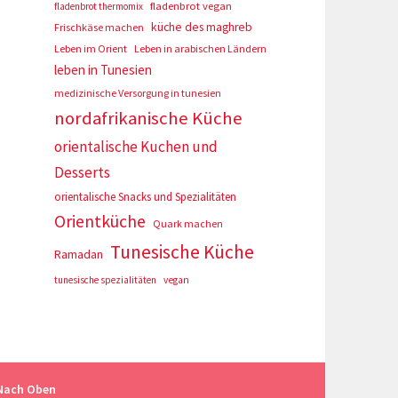
fladenbrot vegan
fladenbrot thermomix
küche des maghreb
Frischkäse machen
Leben im Orient
Leben in arabischen Ländern
leben in Tunesien
medizinische Versorgung in tunesien
nordafrikanische Küche
orientalische Kuchen und
Desserts
orientalische Snacks und Spezialitäten
Orientküche
Quark machen
Tunesische Küche
Ramadan
tunesische spezialitäten
vegan
Nach Oben