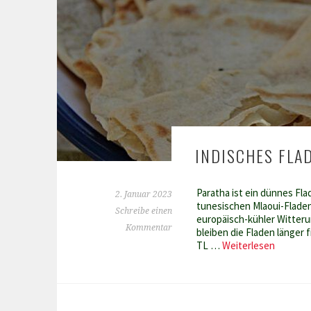
INDISCHES FLA
Paratha ist ein dünnes Fl
2. Januar 2023
tunesischen Mlaoui-Fladen 
Schreibe einen
europäisch-kühler Witteru
Kommentar
bleiben die Fladen länger 
Indisch
TL …
Weiterlesen
Fladenb
Paratha