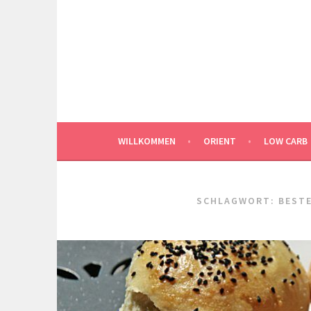
Springe
zum
Inhalt
WILLKOMMEN
ORIENT
LOW CARB
SCHLAGWORT:
BEST