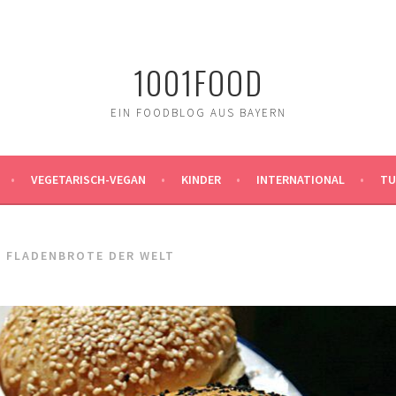
1001FOOD
EIN FOODBLOG AUS BAYERN
VEGETARISCH-VEGAN
KINDER
INTERNATIONAL
TU
E FLADENBROTE DER WELT