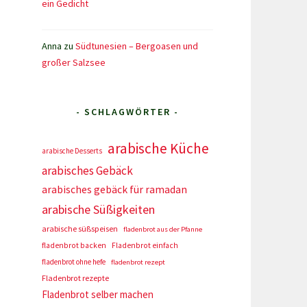
ein Gedicht
Anna
zu
Südtunesien – Bergoasen und
großer Salzsee
- SCHLAGWÖRTER -
arabische Küche
arabische Desserts
arabisches Gebäck
arabisches gebäck für ramadan
arabische Süßigkeiten
arabische süßspeisen
fladenbrot aus der Pfanne
fladenbrot backen
Fladenbrot einfach
fladenbrot ohne hefe
fladenbrot rezept
Fladenbrot rezepte
Fladenbrot selber machen