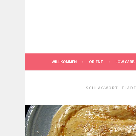
Springe
zum
Inhalt
WILLKOMMEN
ORIENT
LOW CARB
SCHLAGWORT:
FLAD