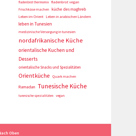
fladenbrot vegan
fladenbrot thermomix
küche des maghreb
Frischkäse machen
Leben im Orient
Leben in arabischen Ländern
leben in Tunesien
medizinische Versorgung in tunesien
nordafrikanische Küche
orientalische Kuchen und
Desserts
orientalische Snacks und Spezialitäten
Orientküche
Quark machen
Tunesische Küche
Ramadan
tunesische spezialitäten
vegan
Nach Oben