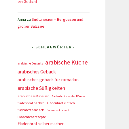
ein Gedicht
Anna
zu
Südtunesien – Bergoasen und
großer Salzsee
- SCHLAGWÖRTER -
arabische Küche
arabische Desserts
arabisches Gebäck
arabisches gebäck für ramadan
arabische Süßigkeiten
arabische süßspeisen
fladenbrot aus der Pfanne
fladenbrot backen
Fladenbrot einfach
fladenbrot ohne hefe
fladenbrot rezept
Fladenbrot rezepte
Fladenbrot selber machen