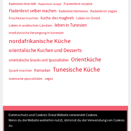
Fladenbrot rezepte
fladenbrot ohne hefe
fladenbrot rezept
Fladenbrot selber machen
fladenbrot vegan
fladenbrot thermomix
küche des maghreb
Frischkäse machen
Leben im Orient
leben in Tunesien
Leben in arabischen Ländern
medizinische Versorgung in tunesien
nordafrikanische Küche
orientalische Kuchen und Desserts
Orientküche
orientalische Snacks und Spezialitäten
Tunesische Küche
Ramadan
Quark machen
tunesische spezialitäten
vegan
(c) Eva Seyberth
|
Home
|
Impressum/Datenschutz
|
Datenschutz und Cookies: Diese Website verwendet Cookies.
Wenn du die Website weiterhin nutzt, stimmst du der Verwendung von Cookies
Inhaltsverzeichnis
|
Kontakt
|
Nach Oben
zu.