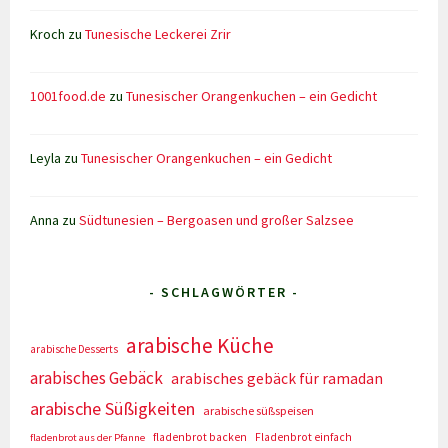
Kroch
zu
Tunesische Leckerei Zrir
1001food.de
zu
Tunesischer Orangenkuchen – ein Gedicht
Leyla
zu
Tunesischer Orangenkuchen – ein Gedicht
Anna
zu
Südtunesien – Bergoasen und großer Salzsee
- SCHLAGWÖRTER -
arabische Küche
arabische Desserts
arabisches Gebäck
arabisches gebäck für ramadan
arabische Süßigkeiten
arabische süßspeisen
fladenbrot backen
Fladenbrot einfach
fladenbrot aus der Pfanne