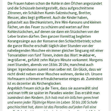
Die Frauen haben schon die Kohle in den Öfchen angezündet
und die Schüsseln bereitgestellt, dazu aufgeschnittene
Zitronen, ein Schälchen Kumin-Salzmischung, Bretter,
Messer, alles liegt griffbereit. Auch die Kinder haben,
gebastelt aus Blechkanistern, ihre Mini-Kanouns und kleinen
Fächer, um das Feuer zu schüren und warten auf ihre
Kohlestückchen, auf denen sie dann ein Stückchen von der
Leber braten dürfen. Den ganzen Vormittag begleiten
Korangesänge aus der Konserve den Schlachtbetrieb; schon
die ganze Woche erschallt täglich über Stunden von der
naheliegenden Moschee ein immer gleicher Singsang mit einer
Tonvariablen von fünf Tönen, indem das Wort ≫akbar≪,
≫größer≪, gefühlt zehn Mal pro Minute vorkommt. Morgens
zwei Stunden, abends von 16 bis 20 Uhr, manchmal auch
länger. Irgendwann summt man selber mit. Ein Glück, dass wir
nicht direkt neben einer Moschee wohnen, denke ich. Unsere
Hofmauern schirmen erfreulicherweise einiges ab. Zumindest
ist es dezenter als Kirchenglocken.
Angeblich freuen sich ja die Tiere, dass sie auserwählt sind
und man trifft sie später im Paradies wieder. Das erzählt man
zumindest den Kindern.
(Ich hab mal ein bißchen gerechnet
und wenn jeder 70jährige Mann im Leben 50 bis 100 Schafe
geschlachtet hat, dann ist das Paradies auf jeden Fall eine