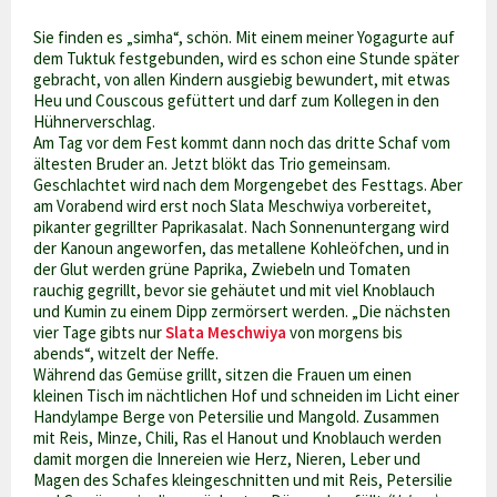
Sie finden es „simha“, schön. Mit einem meiner Yogagurte auf
dem Tuktuk festgebunden, wird es schon eine Stunde später
gebracht, von allen Kindern ausgiebig bewundert, mit etwas
Heu und Couscous gefüttert und darf zum Kollegen in den
Hühnerverschlag.
Am Tag vor dem Fest kommt dann noch das dritte Schaf vom
ältesten Bruder an. Jetzt blökt das Trio gemeinsam.
Geschlachtet wird nach dem Morgengebet des Festtags. Aber
am Vorabend wird erst noch Slata Meschwiya vorbereitet,
pikanter gegrillter Paprikasalat. Nach Sonnenuntergang wird
der Kanoun angeworfen, das metallene Kohleöfchen, und in
der Glut werden grüne Paprika, Zwiebeln und Tomaten
rauchig gegrillt, bevor sie gehäutet und mit viel Knoblauch
und Kumin zu einem Dipp zermörsert werden. „Die nächsten
vier Tage gibts nur
Slata Meschwiya
von morgens bis
abends“, witzelt der Neffe.
Während das Gemüse grillt, sitzen die Frauen um einen
kleinen Tisch im nächtlichen Hof und schneiden im Licht einer
Handylampe Berge von Petersilie und Mangold. Zusammen
mit Reis, Minze, Chili, Ras el Hanout und Knoblauch werden
damit morgen die Innereien wie Herz, Nieren, Leber und
Magen des Schafes kleingeschnitten und mit Reis, Petersilie