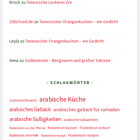
Kroch
zu
Tunesische Leckerei Zrir
1001food.de
zu
Tunesischer Orangenkuchen – ein Gedicht
Leyla
zu
Tunesischer Orangenkuchen – ein Gedicht
Anna
zu
Südtunesien – Bergoasen und großer Salzsee
- SCHLAGWÖRTER -
arabische Küche
arabische Desserts
arabisches Gebäck
arabisches gebäck für ramadan
arabische Süßigkeiten
arabische süßspeisen
fladenbrot backen
Fladenbrot einfach
fladenbrot aus der Pfanne
Fladenbrot rezepte
fladenbrot ohne hefe
fladenbrot rezept