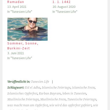
Ramadan
1. 1. 1442
13. April 2021
20. August 2020
In "Tunesien Life"
In "Tunesien Life"
Sommer, Sonne,
Burkini-Zeit
3. Juni 2021
In "Tunesien Life"
Veröffentlicht in:
Tunesien Life
|
Schlagwort:
Eid el Adha
,
Islamische Feiertage
,
islamische Feste
,
Islamisches Opferfest
,
Kurban Bayram
,
leben in Tunesien
,
Muslimische Feiertage
,
Muslimische Feste
,
Tunesische Feiertage
,
was macht man am Opferfest
,
wie wird das opferfest gefeiert
,
wie