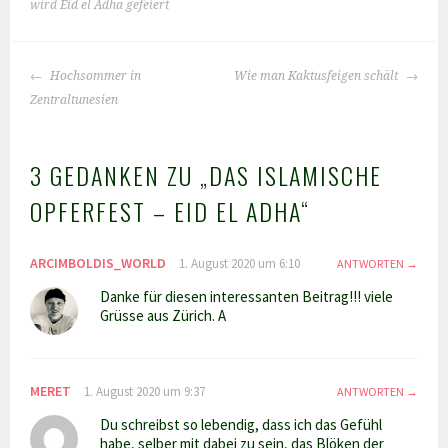
wird Eid el Adha gefeiert
BEITRAGS-
Hochsommer in
Wie man Kaktusfeigen schält
NAVIGATION
Zentraltunesien
3 GEDANKEN ZU „
DAS ISLAMISCHE
OPFERFEST – EID EL ADHA
“
ARCIMBOLDIS_WORLD
1. August 2020 um 6:10
ANTWORTEN
Danke für diesen interessanten Beitrag!!! viele
Grüsse aus Zürich. A
MERET
1. August 2020 um 9:37
ANTWORTEN
Du schreibst so lebendig, dass ich das Gefühl
habe, selber mit dabei zu sein, das Blöken der