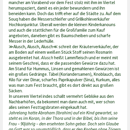
mancher am Vorabend vor dem Fest stolz mit ihm im Viertel
herumspaziert, damit es ein jeder bewundern und ihn
beneiden kann. Doch das trifft eher auf die Städte zu. Auf dem
Souq haben die Messerschleifer und Grillkohleverkäufer
Hochkonjunktur. Überall werden die kleinen Kinderkanouns
und auch die stattlichen für die Großfamilie zum Kauf
angeboten, daneben gibt es Baumscheiben und scharfe
Messer in der Lederhülle.
≫Alusch, Alusch, Alusch≪ schreit der Kräuterverkäufer, der
am Boden auf einem weißen Stück Stoff seinen Rosmarin
ausgebreitet hat.
Alusch
heißt Lammfleisch und er meint mit
seinem Geschrei, dass er die passenden Gewürze dazu hat.
Am Stand für Hummus, Linsen und gemahlenen Gewürzen ist
ein großes Gedränge. Täbel (Koriandersamen), Knoblauch, das
Kilo für vier Dinar, scharfes Paprikapulver (Sina), Kurkum, alles
was man zum Fest braucht, gibt es dort direkt aus großen
Säcken.
In unserem Viertel indes schallt vermehrt Geblöke aus den
Nachbarhöfen, da bekommt man dann auch mit, wer schon
alles seinen Festtagsbraten eingekauft hat.
Jahrelang hatte Abraham (Ibrahim) auf ein Kind gewartet, so
steht es im Koran, in der Thora und in der Bibel, bis ihm seine
Frau – 90jährig – den ersehnten Sohn gebar. Doch sein Glaube
an Gott war so unumstößlich, dass er den Knaben ohne Zögern