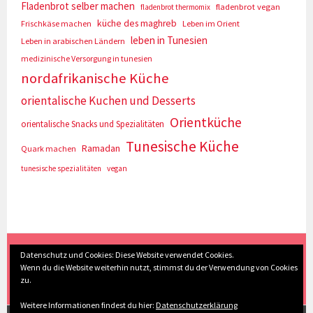
Fladenbrot selber machen
fladenbrot vegan
fladenbrot thermomix
küche des maghreb
Frischkäse machen
Leben im Orient
leben in Tunesien
Leben in arabischen Ländern
medizinische Versorgung in tunesien
nordafrikanische Küche
orientalische Kuchen und Desserts
Orientküche
orientalische Snacks und Spezialitäten
Tunesische Küche
Ramadan
Quark machen
tunesische spezialitäten
vegan
(c) Eva Seyberth
|
Home
|
Impressum/Datenschutz
|
Datenschutz und Cookies: Diese Website verwendet Cookies.
Wenn du die Website weiterhin nutzt, stimmst du der Verwendung von Cookies
Inhaltsverzeichnis
|
Kontakt
|
Nach Oben
zu.
Weitere Informationen findest du hier:
Datenschutzerklärung