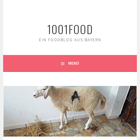
Springe
zum
Inhalt
1001FOOD
EIN FOODBLOG AUS BAYERN
MENÜ