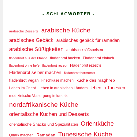
- SCHLAGWÖRTER -
arabische Küche
arabische Desserts
arabisches Gebäck
arabisches gebäck für ramadan
arabische Süßigkeiten
arabische süßspeisen
fladenbrot aus der Pfanne
fladenbrot backen
Fladenbrot einfach
Fladenbrot rezepte
fladenbrot ohne hefe
fladenbrot rezept
Fladenbrot selber machen
fladenbrot thermomix
küche des maghreb
fladenbrot vegan
Frischkäse machen
leben in Tunesien
Leben im Orient
Leben in arabischen Ländern
medizinische Versorgung in tunesien
nordafrikanische Küche
orientalische Kuchen und Desserts
Orientküche
orientalische Snacks und Spezialitäten
Tunesische Küche
Ramadan
Quark machen