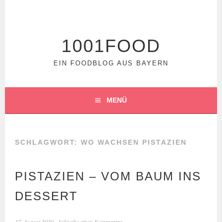
Springe
zum
Inhalt
1001FOOD
EIN FOODBLOG AUS BAYERN
MENÜ
SCHLAGWORT:
WO WACHSEN PISTAZIEN
PISTAZIEN – VOM BAUM INS
DESSERT
17. August 2020
Schreibe einen Kommentar