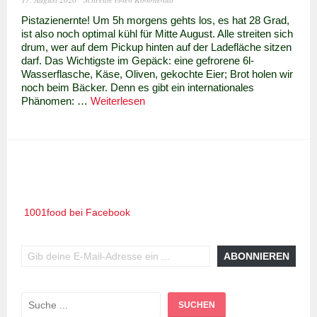
Pistazienernte! Um 5h morgens gehts los, es hat 28 Grad,
ist also noch optimal kühl für Mitte August. Alle streiten sich
drum, wer auf dem Pickup hinten auf der Ladefläche sitzen
darf. Das Wichtigste im Gepäck: eine gefrorene 6l-
Wasserflasche, Käse, Oliven, gekochte Eier; Brot holen wir
noch beim Bäcker. Denn es gibt ein internationales
Pistazien
Phänomen: …
Weiterlesen
–
vom
Baum
ins
Dessert
1001food bei Facebook
Gib deine E-Mail-Adresse ein ...
ABONNIEREN
Suchen
SUCHEN