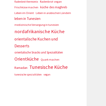
fladenbrot vegan
fladenbrot thermomix
küche des maghreb
Frischkäse machen
Leben im Orient
Leben in arabischen Ländern
leben in Tunesien
medizinische Versorgung in tunesien
nordafrikanische Küche
orientalische Kuchen und
Desserts
orientalische Snacks und Spezialitäten
Orientküche
Quark machen
Tunesische Küche
Ramadan
tunesische spezialitäten
vegan