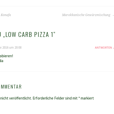
 Konafa
Marokkanische Gewürzmischung
 „
LOW CARB PIZZA 1
“
ni 2016 um 20:08
ANTWORTEN
robieren!
lia
KOMMENTAR
nicht veröffentlicht.
Erforderliche Felder sind mit
*
markiert