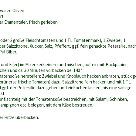
hwarze Oliven
rt
er Emmentaler, frisch gerieben
oder 2 große Fleischtomaten und 1 TL Tomatenmark), 1 Zwiebel, 1
r Salzzitrone, Xucker, Salz, Pfeffert, ggf. fein gehackte Petersilie, nac
Pul Biber.
und Ei(er) im Mixer zerkleinern und mischen, auf ein mit Backpapier
chen und ca. 30 Minuten vorbacken bei 140 °.
matensoße herstellen: Zwiebel und Knoblauch hacken anbraten, stückig
prürierte frische Tomaten) dazu. Salzzitrone fein hacken und mit 1 TL
d ggf. der Petersilie dazu geben und einkochen lassen, bis eine sämige
st.
fischteig mit der Tomatensoße bestreichen, mit Salami, Schinken,
Champignon etc. belegen, mit dem Käse bestreuen.
rer Hitze überbacken.