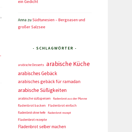
ein Gedicht
Anna
zu
Südtunesien – Bergoasen und
großer Salzsee
- SCHLAGWÖRTER -
arabische Küche
arabische Desserts
arabisches Gebäck
arabisches gebäck für ramadan
arabische Süßigkeiten
arabische süßspeisen
fladenbrot aus der Pfanne
fladenbrot backen
Fladenbrot einfach
fladenbrot ohne hefe
fladenbrot rezept
Fladenbrot rezepte
Fladenbrot selber machen