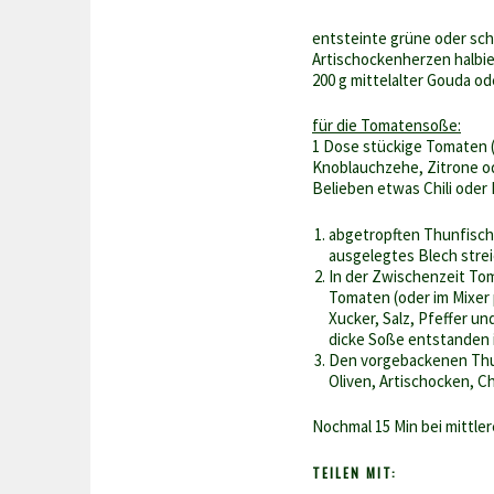
entsteinte grüne oder sc
Artischockenherzen halbie
200 g mittelalter Gouda od
für die Tomatensoße:
1 Dose stückige Tomaten (
Knoblauchzehe, Zitrone ode
Belieben etwas Chili oder 
abgetropften Thunfisch 
ausgelegtes Blech strei
In der Zwischenzeit To
Tomaten (oder im Mixer 
Xucker, Salz, Pfeffer un
dicke Soße entstanden i
Den vorgebackenen Thun
Oliven, Artischocken, 
Nochmal 15 Min bei mittle
TEILEN MIT: