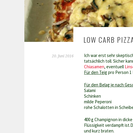
LOW CARB PIZZA
Ich war erst sehr skeptis
20. Juni 2016
tatsächlich toll. Sicher 
Chiasamen
, eventuell
Lin
Für den Teig
pro Person 1 
Für den Belag je nach Ges
Salami
Schinken
milde Peperoni
rohe Schalotten in Scheib
400 g Champignon in dicke
Flüssigkeit verdampft ist
und kurz braten.