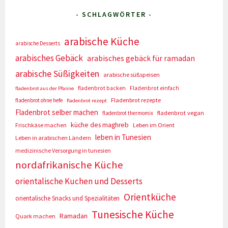
- SCHLAGWÖRTER -
arabische Küche
arabische Desserts
arabisches Gebäck
arabisches gebäck für ramadan
arabische Süßigkeiten
arabische süßspeisen
fladenbrot backen
Fladenbrot einfach
fladenbrot aus der Pfanne
Fladenbrot rezepte
fladenbrot ohne hefe
fladenbrot rezept
Fladenbrot selber machen
fladenbrot vegan
fladenbrot thermomix
küche des maghreb
Frischkäse machen
Leben im Orient
leben in Tunesien
Leben in arabischen Ländern
medizinische Versorgung in tunesien
nordafrikanische Küche
orientalische Kuchen und Desserts
Orientküche
orientalische Snacks und Spezialitäten
Tunesische Küche
Ramadan
Quark machen