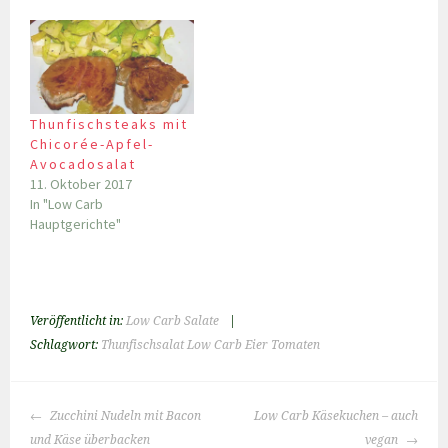
Thunfischsteaks mit
Chicorée-Apfel-
Avocadosalat
11. Oktober 2017
In "Low Carb
Hauptgerichte"
Veröffentlicht in:
Low Carb Salate
|
Schlagwort:
Thunfischsalat Low Carb Eier Tomaten
BEITRAGS-
Zucchini Nudeln mit Bacon
Low Carb Käsekuchen – auch
NAVIGATION
und Käse überbacken
vegan