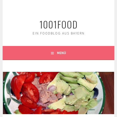
Springe
zum
Inhalt
1001FOOD
EIN FOODBLOG AUS BAYERN
MENÜ