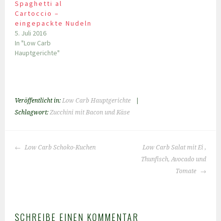
Spaghetti al
Cartoccio –
eingepackte Nudeln
5. Juli 2016
In "Low Carb
Hauptgerichte"
Veröffentlicht in:
Low Carb Hauptgerichte
|
Schlagwort:
Zucchini mit Bacon und Käse
BEITRAGS-
Low Carb Schoko-Kuchen
Low Carb Salat mit Ei ,
NAVIGATION
Thunfisch, Avocado und
Tomate
SCHREIBE EINEN KOMMENTAR