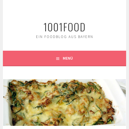
Springe
zum
Inhalt
1001FOOD
EIN FOODBLOG AUS BAYERN
MENÜ