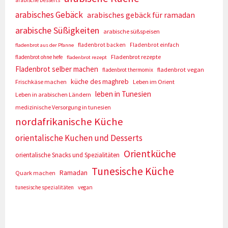
arabisches Gebäck
arabisches gebäck für ramadan
arabische Süßigkeiten
arabische süßspeisen
fladenbrot backen
Fladenbrot einfach
fladenbrot aus der Pfanne
Fladenbrot rezepte
fladenbrot ohne hefe
fladenbrot rezept
Fladenbrot selber machen
fladenbrot vegan
fladenbrot thermomix
küche des maghreb
Frischkäse machen
Leben im Orient
leben in Tunesien
Leben in arabischen Ländern
medizinische Versorgung in tunesien
nordafrikanische Küche
orientalische Kuchen und Desserts
Orientküche
orientalische Snacks und Spezialitäten
Tunesische Küche
Ramadan
Quark machen
tunesische spezialitäten
vegan