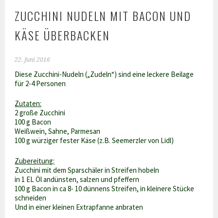
ZUCCHINI NUDELN MIT BACON UND
KÄSE ÜBERBACKEN
22. Juni 2016
Diese Zucchini-Nudeln („Zudeln“) sind eine leckere Beilage
für 2-4 Personen
Zutaten:
2 große Zucchini
100 g Bacon
Weißwein, Sahne, Parmesan
100 g würziger fester Käse (z.B. Seemerzler von Lidl)
Zubereitung:
Zucchini mit dem Sparschäler in Streifen hobeln
in 1 EL Öl andünsten, salzen und pfeffern
100 g Bacon in ca 8- 10 dünnens Streifen, in kleinere Stücke
schneiden
Und in einer kleinen Extrapfanne anbraten