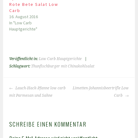
Rote Bete Salat Low
Carb
16. August 2016
In "Low Carb
Hauptgerichte"
Veröffentlicht in:
Low Carb Hauptgerichte
|
Schlagwort:
Thunfischburger mit Chinakohlsalat
BEITRAGS-
Lauch-Hack-Pfanne low carb
Limetten-Johannisbeertrifle Low
NAVIGATION
mit Parmesan und Sahne
Carb
SCHREIBE EINEN KOMMENTAR