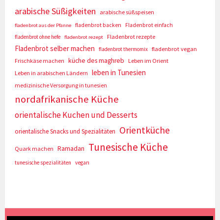
arabische Süßigkeiten
arabische süßspeisen
fladenbrot backen
Fladenbrot einfach
fladenbrot aus der Pfanne
Fladenbrot rezepte
fladenbrot ohne hefe
fladenbrot rezept
Fladenbrot selber machen
fladenbrot vegan
fladenbrot thermomix
küche des maghreb
Frischkäse machen
Leben im Orient
leben in Tunesien
Leben in arabischen Ländern
medizinische Versorgung in tunesien
nordafrikanische Küche
orientalische Kuchen und Desserts
Orientküche
orientalische Snacks und Spezialitäten
Tunesische Küche
Ramadan
Quark machen
tunesische spezialitäten
vegan