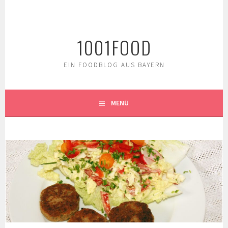
Springe
zum
Inhalt
1001FOOD
EIN FOODBLOG AUS BAYERN
MENÜ