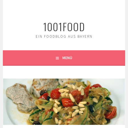
Springe
zum
Inhalt
1001FOOD
EIN FOODBLOG AUS BAYERN
MENÜ