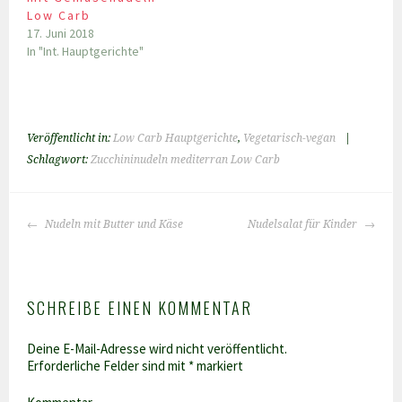
Low Carb
17. Juni 2018
In "Int. Hauptgerichte"
Veröffentlicht in:
Low Carb Hauptgerichte
,
Vegetarisch-vegan
|
Schlagwort:
Zucchininudeln mediterran Low Carb
BEITRAGS-
Nudeln mit Butter und Käse
Nudelsalat für Kinder
NAVIGATION
SCHREIBE EINEN KOMMENTAR
Deine E-Mail-Adresse wird nicht veröffentlicht.
Erforderliche Felder sind mit
*
markiert