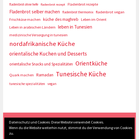
Fladenbrot rezepte
fladenbrot ohne hefe
fladenbrot rezept
Fladenbrot selber machen
fladenbrot vegan
fladenbrot thermomix
küche des maghreb
Frischkäse machen
Leben im Orient
leben in Tunesien
Leben in arabischen Ländern
medizinische Versorgung in tunesien
nordafrikanische Küche
orientalische Kuchen und Desserts
Orientküche
orientalische Snacks und Spezialitäten
Tunesische Küche
Ramadan
Quark machen
tunesische spezialitäten
vegan
(c) Eva Seyberth
|
Home
|
Impressum/Datenschutz
|
Datenschutz und Cookies: Diese Website verwendet Cookies.
Wenn du die Website weiterhin nutzt, stimmst du der Verwendung von Cookies
Inhaltsverzeichnis
|
Kontakt
|
Nach Oben
zu.