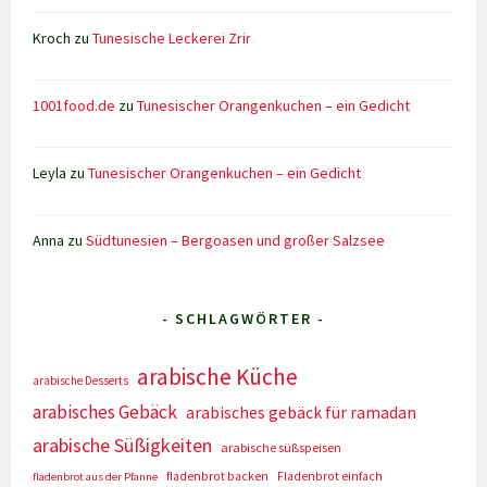
Kroch
zu
Tunesische Leckerei Zrir
1001food.de
zu
Tunesischer Orangenkuchen – ein Gedicht
Leyla
zu
Tunesischer Orangenkuchen – ein Gedicht
Anna
zu
Südtunesien – Bergoasen und großer Salzsee
- SCHLAGWÖRTER -
arabische Küche
arabische Desserts
arabisches Gebäck
arabisches gebäck für ramadan
arabische Süßigkeiten
arabische süßspeisen
fladenbrot backen
Fladenbrot einfach
fladenbrot aus der Pfanne