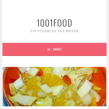
Springe
zum
Inhalt
1001FOOD
EIN FOODBLOG AUS BAYERN
MENÜ