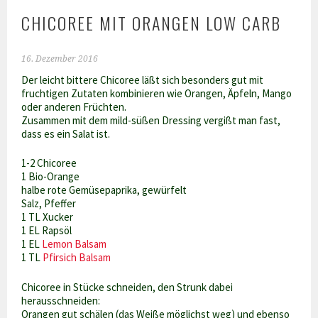
CHICOREE MIT ORANGEN LOW CARB
16. Dezember 2016
Der leicht bittere Chicoree läßt sich besonders gut mit
fruchtigen Zutaten kombinieren wie Orangen, Äpfeln, Mango
oder anderen Früchten.
Zusammen mit dem mild-süßen Dressing vergißt man fast,
dass es ein Salat ist.
1-2 Chicoree
1 Bio-Orange
halbe rote Gemüsepaprika, gewürfelt
Salz, Pfeffer
1 TL Xucker
1 EL Rapsöl
1 EL
Lemon Balsam
1 TL
Pfirsich Balsam
Chicoree in Stücke schneiden, den Strunk dabei
herausschneiden:
Orangen gut schälen (das Weiße möglichst weg) und ebenso