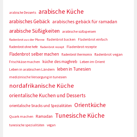
arabische Küche
arabische Desserts
arabisches Gebäck
arabisches gebäck für ramadan
arabische Süßigkeiten
arabische süßspeisen
fladenbrot backen
Fladenbrot einfach
fladenbrot aus der Pfanne
Fladenbrot rezepte
fladenbrot ohne hefe
fladenbrot rezept
Fladenbrot selber machen
fladenbrot vegan
fladenbrot thermomix
küche des maghreb
Frischkäse machen
Leben im Orient
leben in Tunesien
Leben in arabischen Ländern
medizinische Versorgung in tunesien
nordafrikanische Küche
orientalische Kuchen und Desserts
Orientküche
orientalische Snacks und Spezialitäten
Tunesische Küche
Ramadan
Quark machen
tunesische spezialitäten
vegan