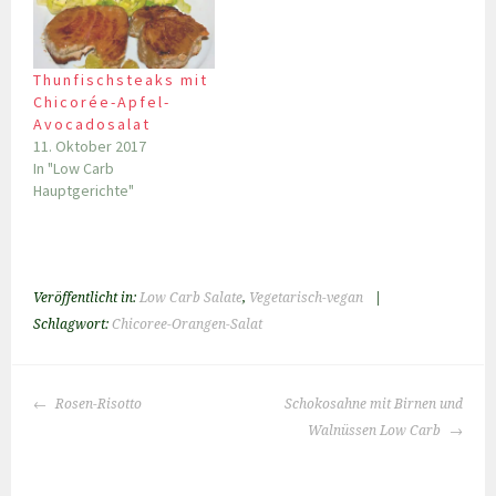
Thunfischsteaks mit
Chicorée-Apfel-
Avocadosalat
11. Oktober 2017
In "Low Carb
Hauptgerichte"
Veröffentlicht in:
Low Carb Salate
,
Vegetarisch-vegan
|
Schlagwort:
Chicoree-Orangen-Salat
BEITRAGS-
Rosen-Risotto
Schokosahne mit Birnen und
NAVIGATION
Walnüssen Low Carb