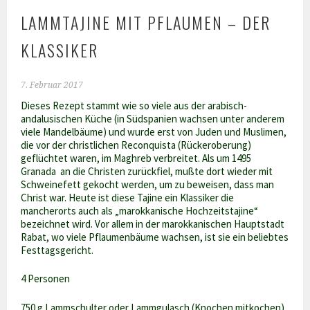
LAMMTAJINE MIT PFLAUMEN – DER
KLASSIKER
7. Februar 2017
Dieses Rezept stammt wie so viele aus der arabisch-
andalusischen Küche (in Südspanien wachsen unter anderem
viele Mandelbäume) und wurde erst von Juden und Muslimen,
die vor der christlichen Reconquista (Rückeroberung)
geflüchtet waren, im Maghreb verbreitet. Als um 1495
Granada an die Christen zurückfiel, mußte dort wieder mit
Schweinefett gekocht werden, um zu beweisen, dass man
Christ war. Heute ist diese Tajine ein Klassiker die
mancherorts auch als „marokkanische Hochzeitstajine“
bezeichnet wird. Vor allem in der marokkanischen Hauptstadt
Rabat, wo viele Pflaumenbäume wachsen, ist sie ein beliebtes
Festtagsgericht.
4 Personen
750 g Lammschulter oder Lammgulasch (Knochen mitkochen)