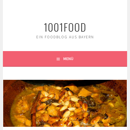
Springe
zum
Inhalt
1001FOOD
EIN FOODBLOG AUS BAYERN
MENÜ