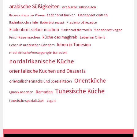
arabische Süßigkeiten
arabische süßspeisen
fladenbrot backen
Fladenbrot einfach
fladenbrot aus der Pfanne
Fladenbrot rezepte
fladenbrot ohne hefe
fladenbrot rezept
Fladenbrot selber machen
fladenbrot vegan
fladenbrot thermomix
küche des maghreb
Frischkäse machen
Leben im Orient
leben in Tunesien
Leben in arabischen Ländern
medizinische Versorgung in tunesien
nordafrikanische Küche
orientalische Kuchen und Desserts
Orientküche
orientalische Snacks und Spezialitäten
Tunesische Küche
Ramadan
Quark machen
tunesische spezialitäten
vegan