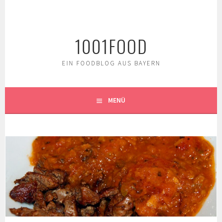
Springe
zum
Inhalt
1001FOOD
EIN FOODBLOG AUS BAYERN
MENÜ