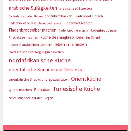
arabische Süßigkeiten
arabische süßspeisen
fladenbrot backen
Fladenbrot einfach
fladenbrot aus der Pfanne
Fladenbrot rezepte
fladenbrot ohne hefe
fladenbrot rezept
Fladenbrot selber machen
fladenbrot vegan
fladenbrot thermomix
küche des maghreb
Frischkäse machen
Leben im Orient
leben in Tunesien
Leben in arabischen Ländern
medizinische Versorgung in tunesien
nordafrikanische Küche
orientalische Kuchen und Desserts
Orientküche
orientalische Snacks und Spezialitäten
Tunesische Küche
Ramadan
Quark machen
tunesische spezialitäten
vegan