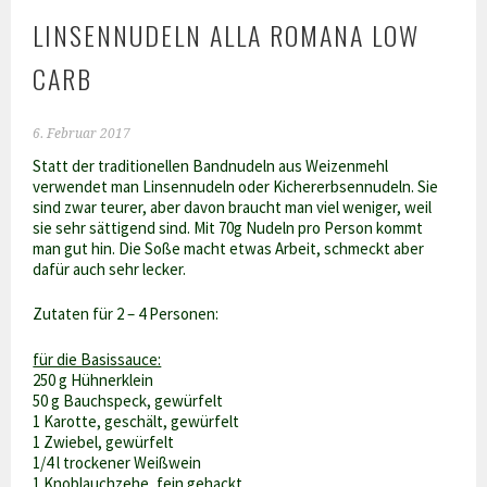
LINSENNUDELN ALLA ROMANA LOW
CARB
6. Februar 2017
Statt der traditionellen Bandnudeln aus Weizenmehl
verwendet man Linsennudeln oder Kichererbsennudeln. Sie
sind zwar teurer, aber davon braucht man viel weniger, weil
sie sehr sättigend sind. Mit 70g Nudeln pro Person kommt
man gut hin. Die Soße macht etwas Arbeit, schmeckt aber
dafür auch sehr lecker.
Zutaten für 2 – 4 Personen:
für die Basissauce:
250 g Hühnerklein
50 g Bauchspeck, gewürfelt
1 Karotte, geschält, gewürfelt
1 Zwiebel, gewürfelt
1/4 l trockener Weißwein
1 Knoblauchzehe, fein gehackt