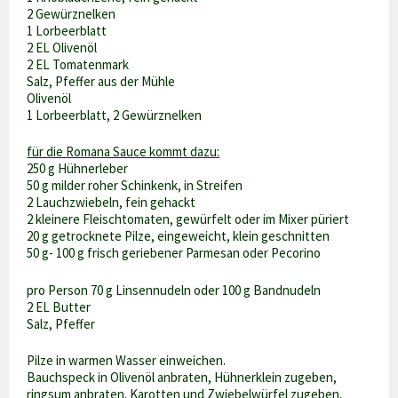
2 Gewürznelken
1 Lorbeerblatt
2 EL Olivenöl
2 EL Tomatenmark
Salz, Pfeffer aus der Mühle
Olivenöl
1 Lorbeerblatt, 2 Gewürznelken
für die Romana Sauce kommt dazu:
250 g Hühnerleber
50 g milder roher Schinkenk, in Streifen
2 Lauchzwiebeln, fein gehackt
2 kleinere Fleischtomaten, gewürfelt oder im Mixer püriert
20 g getrocknete Pilze, eingeweicht, klein geschnitten
50 g- 100 g frisch geriebener Parmesan oder Pecorino
pro Person 70 g Linsennudeln oder 100 g Bandnudeln
2 EL Butter
Salz, Pfeffer
Pilze in warmen Wasser einweichen.
Bauchspeck in Olivenöl anbraten, Hühnerklein zugeben,
ringsum anbraten. Karotten und Zwiebelwürfel zugeben,