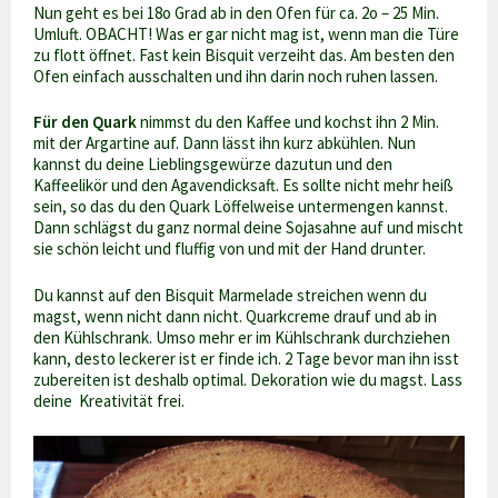
Nun geht es bei 18o Grad ab in den Ofen für ca. 2o – 25 Min.
Umluft. OBACHT! Was er gar nicht mag ist, wenn man die Türe
zu flott öffnet. Fast kein Bisquit verzeiht das. Am besten den
Ofen einfach ausschalten und ihn darin noch ruhen lassen.
Für den Quark
nimmst du den Kaffee und kochst ihn 2 Min.
mit der Argartine auf. Dann lässt ihn kurz abkühlen. Nun
kannst du deine Lieblingsgewürze dazutun und den
Kaffeelikör und den Agavendicksaft. Es sollte nicht mehr heiß
sein, so das du den Quark Löffelweise untermengen kannst.
Dann schlägst du ganz normal deine Sojasahne auf und mischt
sie schön leicht und fluffig von und mit der Hand drunter.
Du kannst auf den Bisquit Marmelade streichen wenn du
magst, wenn nicht dann nicht. Quarkcreme drauf und ab in
den Kühlschrank. Umso mehr er im Kühlschrank durchziehen
kann, desto leckerer ist er finde ich. 2 Tage bevor man ihn isst
zubereiten ist deshalb optimal. Dekoration wie du magst. Lass
deine Kreativität frei.