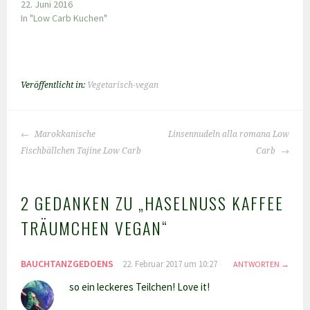
22. Juni 2016
In "Low Carb Kuchen"
Veröffentlicht in:
Vegetarisch-vegan
BEITRAGS-
Marokkanische
Linsennudeln alla romana Low
NAVIGATION
Fischbällchen Tajine Low Carb
Carb
2 GEDANKEN ZU „
HASELNUSS KAFFEE
TRÄUMCHEN VEGAN
“
BAUCHTANZGEDOENS
22. Februar 2017 um 10:27
ANTWORTEN
so ein leckeres Teilchen! Love it!