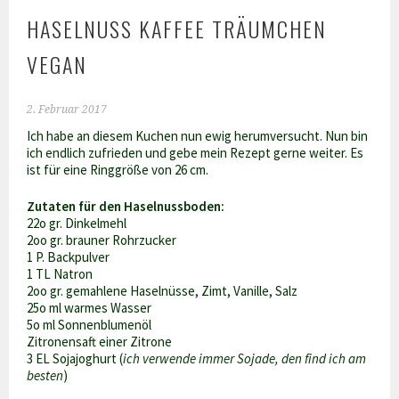
HASELNUSS KAFFEE TRÄUMCHEN
VEGAN
2. Februar 2017
Ich habe an diesem Kuchen nun ewig herumversucht. Nun bin
ich endlich zufrieden und gebe mein Rezept gerne weiter. Es
ist für eine Ringgröße von 26 cm.
Zutaten für den Haselnussboden:
22o gr. Dinkelmehl
2oo gr. brauner Rohrzucker
1 P. Backpulver
1 TL Natron
2oo gr. gemahlene Haselnüsse, Zimt, Vanille, Salz
25o ml warmes Wasser
5o ml Sonnenblumenöl
Zitronensaft einer Zitrone
3 EL Sojajoghurt (
ich verwende immer Sojade, den find ich am
besten
)