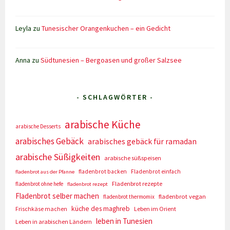
Leyla
zu
Tunesischer Orangenkuchen – ein Gedicht
Anna
zu
Südtunesien – Bergoasen und großer Salzsee
- SCHLAGWÖRTER -
arabische Küche
arabische Desserts
arabisches Gebäck
arabisches gebäck für ramadan
arabische Süßigkeiten
arabische süßspeisen
fladenbrot backen
Fladenbrot einfach
fladenbrot aus der Pfanne
Fladenbrot rezepte
fladenbrot ohne hefe
fladenbrot rezept
Fladenbrot selber machen
fladenbrot vegan
fladenbrot thermomix
küche des maghreb
Frischkäse machen
Leben im Orient
leben in Tunesien
Leben in arabischen Ländern