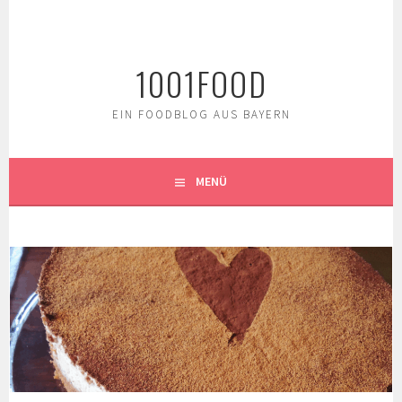
Springe
zum
Inhalt
1001FOOD
EIN FOODBLOG AUS BAYERN
MENÜ