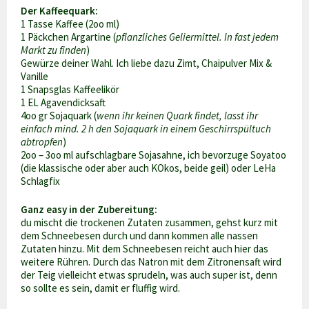
Der Kaffeequark:
1 Tasse Kaffee (2oo ml)
1 Päckchen Argartine (
pflanzliches Geliermittel. In fast jedem
Markt zu finden
)
Gewürze deiner Wahl. Ich liebe dazu Zimt, Chaipulver Mix &
Vanille
1 Snapsglas Kaffeelikör
1 EL Agavendicksaft
4oo gr Sojaquark (
wenn ihr keinen Quark findet, lasst ihr
einfach mind. 2 h den Sojaquark in einem Geschirrspültuch
abtropfen
)
2oo – 3oo ml aufschlagbare Sojasahne, ich bevorzuge Soyatoo
(die klassische oder aber auch KOkos, beide geil) oder LeHa
Schlagfix
Ganz easy in der Zubereitung:
du mischt die trockenen Zutaten zusammen, gehst kurz mit
dem Schneebesen durch und dann kommen alle nassen
Zutaten hinzu. Mit dem Schneebesen reicht auch hier das
weitere Rühren. Durch das Natron mit dem Zitronensaft wird
der Teig vielleicht etwas sprudeln, was auch super ist, denn
so sollte es sein, damit er fluffig wird.