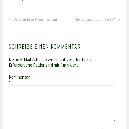
BEITRAGS-
Muscheln in Weißweinsud
Gurkensalat mit „Wiese“
NAVIGATION
SCHREIBE EINEN KOMMENTAR
Deine E-Mail-Adresse wird nicht veröffentlicht.
Erforderliche Felder sind mit
*
markiert
Kommentar
*