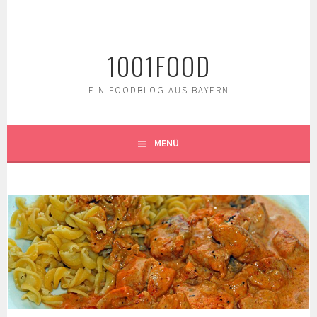
Springe
zum
Inhalt
1001FOOD
EIN FOODBLOG AUS BAYERN
MENÜ