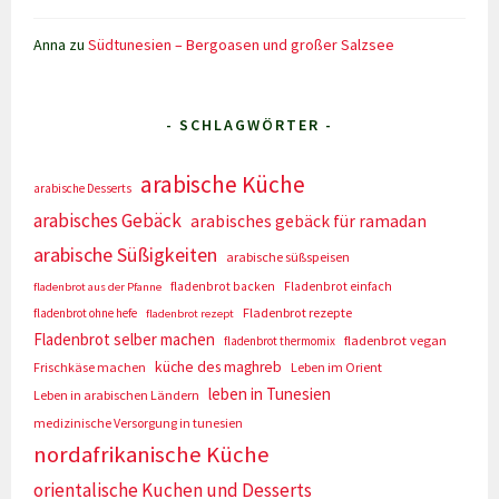
Anna
zu
Südtunesien – Bergoasen und großer Salzsee
- SCHLAGWÖRTER -
arabische Küche
arabische Desserts
arabisches Gebäck
arabisches gebäck für ramadan
arabische Süßigkeiten
arabische süßspeisen
fladenbrot backen
Fladenbrot einfach
fladenbrot aus der Pfanne
Fladenbrot rezepte
fladenbrot ohne hefe
fladenbrot rezept
Fladenbrot selber machen
fladenbrot vegan
fladenbrot thermomix
küche des maghreb
Frischkäse machen
Leben im Orient
leben in Tunesien
Leben in arabischen Ländern
medizinische Versorgung in tunesien
nordafrikanische Küche
orientalische Kuchen und Desserts