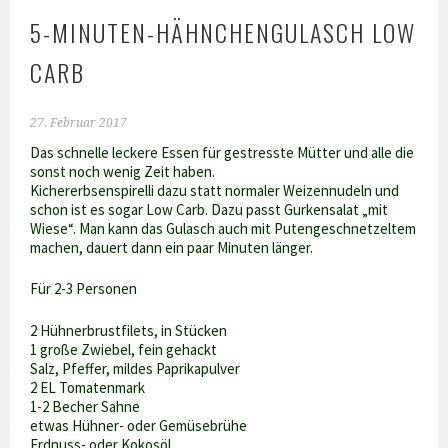
5-MINUTEN-HÄHNCHENGULASCH LOW
CARB
27. Februar 2017
Das schnelle leckere Essen für gestresste Mütter und alle die
sonst noch wenig Zeit haben.
Kichererbsenspirelli dazu statt normaler Weizennudeln und
schon ist es sogar Low Carb. Dazu passt Gurkensalat „mit
Wiese“. Man kann das Gulasch auch mit Putengeschnetzeltem
machen, dauert dann ein paar Minuten länger.
Für 2-3 Personen
2 Hühnerbrustfilets, in Stücken
1 große Zwiebel, fein gehackt
Salz, Pfeffer, mildes Paprikapulver
2 EL Tomatenmark
1-2 Becher Sahne
etwas Hühner- oder Gemüsebrühe
Erdnuss- oder Kokosöl