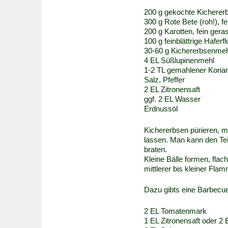
200 g gekochte Kicherer
300 g Rote Bete (roh!), fe
200 g Karotten, fein geras
100 g feinblättrige Haferf
30-60 g Kichererbsenmeh
4 EL Süßlupinenmehl
1-2 TL gemahlener Koria
Salz, Pfeffer
2 EL Zitronensaft
ggf. 2 EL Wasser
Erdnussöl
Kichererbsen pürieren, m
lassen. Man kann den Te
braten.
Kleine Bälle formen, flac
mittlerer bis kleiner Fla
Dazu gibts eine Barbecu
2 EL Tomatenmark
1 EL Zitronensaft oder 2