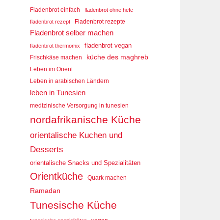
Fladenbrot einfach
fladenbrot ohne hefe
Fladenbrot rezepte
fladenbrot rezept
Fladenbrot selber machen
fladenbrot vegan
fladenbrot thermomix
küche des maghreb
Frischkäse machen
Leben im Orient
Leben in arabischen Ländern
leben in Tunesien
medizinische Versorgung in tunesien
nordafrikanische Küche
orientalische Kuchen und
Desserts
orientalische Snacks und Spezialitäten
Orientküche
Quark machen
Ramadan
Tunesische Küche