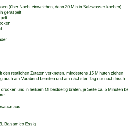
bsen (über Nacht einweichen, dann 30 Min in Salzwasser kochen)
in geraspelt
pelt
locken
l
nder
it den restlichen Zutaten verkneten, mindestens 15 Minuten ziehen
ig auch am Vorabend bereiten und am nächsten Tag nur noch frisch
h drücken und in heißem Öl beidseitig braten, je Seite ca. 5 Minuten be
mme.
esauce aus
 EL Balsamico Essig