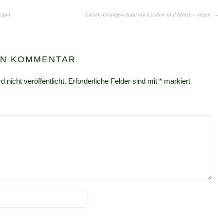
egan
Linsen-Orangen-Salat mit Cashew und Minze – vegan
EN KOMMENTAR
 nicht veröffentlicht.
Erforderliche Felder sind mit
*
markiert