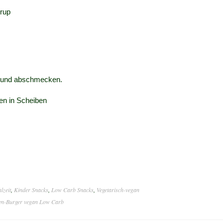
irup
n und abschmecken.
ten in Scheiben
lzeit
,
Kinder Snacks
,
Low Carb Snacks
,
Vegetarisch-vegan
sen-Burger vegan Low Carb