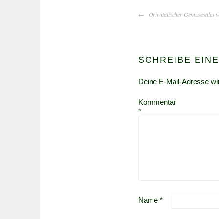
BEITRAGS-
Orientalischer Gemüsesalat v
NAVIGATION
SCHREIBE EIN
Deine E-Mail-Adresse wird
Kommentar
*
Name
*