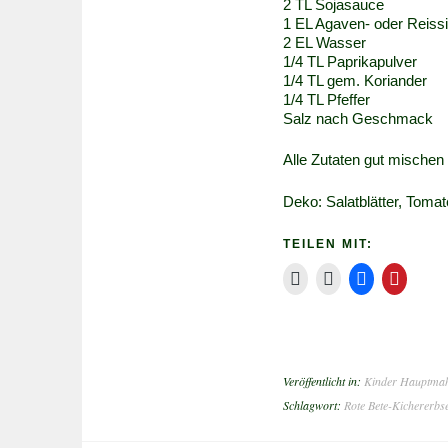
2 TL Sojasauce
1 EL Agaven- oder Reiss
2 EL Wasser
1/4 TL Paprikapulver
1/4 TL gem. Koriander
1/4 TL Pfeffer
Salz nach Geschmack
Alle Zutaten gut mische
Deko: Salatblätter, Toma
TEILEN MIT:
Veröffentlicht in:
Kinder Hauptmah
Schlagwort:
Rote Bete-Kichererb