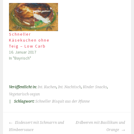
Schneller
Käsekuchen ohne
Teig – Low Carb
16. Januar 2017
In "Bayrisch"
Veröffentlicht in:
Int. Kuchen
,
Int. Nachtisch
,
Kinder Snacks
,
Vegetarisch-vegan
|
Schlagwort:
Schneller Bisquit aus der Pfanne
BEITRAGS-
Eisdessert mit Schmarrn und
Erdbeeren mit Basilikum und
NAVIGATION
Himbeersauce
Orange