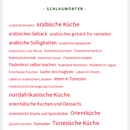
- SCHLAGWÖRTER -
arabische Küche
arabische Desserts
arabisches Gebäck
arabisches gebäck für ramadan
arabische Süßigkeiten
arabische süßspeisen
fladenbrot backen
Fladenbrot einfach
fladenbrot aus der Pfanne
Fladenbrot rezepte
fladenbrot ohne hefe
fladenbrot rezept
Fladenbrot selber machen
fladenbrot vegan
fladenbrot thermomix
küche des maghreb
Frischkäse machen
Leben im Orient
leben in Tunesien
Leben in arabischen Ländern
medizinische Versorgung in tunesien
nordafrikanische Küche
orientalische Kuchen und Desserts
Orientküche
orientalische Snacks und Spezialitäten
Tunesische Küche
Ramadan
Quark machen