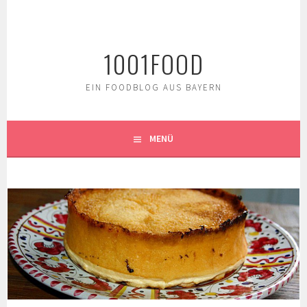
Springe
zum
Inhalt
1001FOOD
EIN FOODBLOG AUS BAYERN
MENÜ