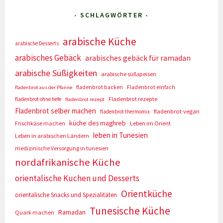
- SCHLAGWÖRTER -
arabische Küche
arabische Desserts
arabisches Gebäck
arabisches gebäck für ramadan
arabische Süßigkeiten
arabische süßspeisen
fladenbrot backen
Fladenbrot einfach
fladenbrot aus der Pfanne
Fladenbrot rezepte
fladenbrot ohne hefe
fladenbrot rezept
Fladenbrot selber machen
fladenbrot vegan
fladenbrot thermomix
küche des maghreb
Frischkäse machen
Leben im Orient
leben in Tunesien
Leben in arabischen Ländern
medizinische Versorgung in tunesien
nordafrikanische Küche
orientalische Kuchen und Desserts
Orientküche
orientalische Snacks und Spezialitäten
Tunesische Küche
Ramadan
Quark machen