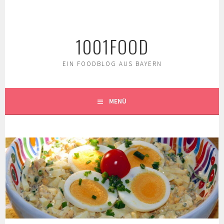
Springe
zum
Inhalt
1001FOOD
EIN FOODBLOG AUS BAYERN
MENÜ