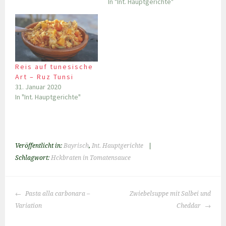
In "Int. Hauptgerichte"
Reis auf tunesische
Art – Ruz Tunsi
31. Januar 2020
In "Int. Hauptgerichte"
Veröffentlicht in:
Bayrisch
,
Int. Hauptgerichte
|
Schlagwort:
Hckbraten in Tomatensauce
BEITRAGS-
Pasta alla carbonara –
Zwiebelsuppe mit Salbei und
NAVIGATION
Variation
Cheddar