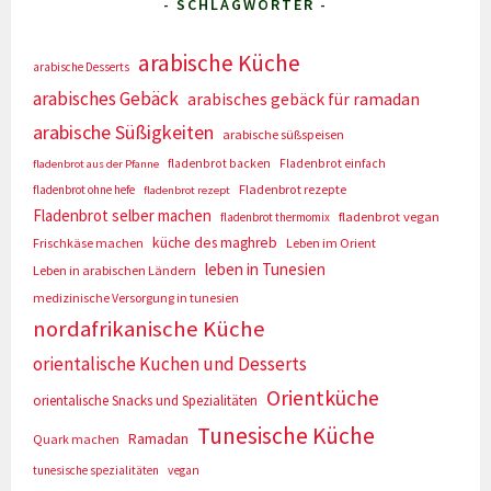
- SCHLAGWÖRTER -
arabische Küche
arabische Desserts
arabisches Gebäck
arabisches gebäck für ramadan
arabische Süßigkeiten
arabische süßspeisen
fladenbrot backen
Fladenbrot einfach
fladenbrot aus der Pfanne
Fladenbrot rezepte
fladenbrot ohne hefe
fladenbrot rezept
Fladenbrot selber machen
fladenbrot vegan
fladenbrot thermomix
küche des maghreb
Frischkäse machen
Leben im Orient
leben in Tunesien
Leben in arabischen Ländern
medizinische Versorgung in tunesien
nordafrikanische Küche
orientalische Kuchen und Desserts
Orientküche
orientalische Snacks und Spezialitäten
Tunesische Küche
Ramadan
Quark machen
tunesische spezialitäten
vegan