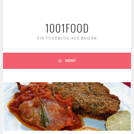
Springe
zum
Inhalt
1001FOOD
EIN FOODBLOG AUS BAYERN
MENÜ